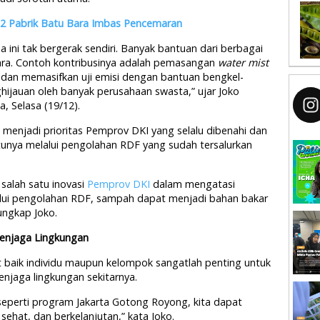
 2 Pabrik Batu Bara Imbas Pencemaran
a ini tak bergerak sendiri. Banyak bantuan dari berbagai
ara. Contoh kontribusinya adalah pemasangan
water mist
, dan memasifkan uji emisi dengan bantuan bengkel-
hijauan oleh banyak perusahaan swasta,” ujar Joko
a, Selasa (19/12).
a menjadi prioritas Pemprov DKI yang selalu dibenahi dan
atunya melalui pengolahan RDF yang sudah tersalurkan
salah satu inovasi
Pemprov DKI
dalam mengatasi
alui pengolahan RDF, sampah dapat menjadi bahan bakar
 ungkap Joko.
enjaga Lingkungan
baik individu maupun kelompok sangatlah penting untuk
jaga lingkungan sekitarnya.
seperti program Jakarta Gotong Royong, kita dapat
 sehat, dan berkelanjutan,” kata Joko.