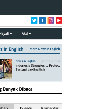
Hayati
Aksi
s In English
More News in English
News in English
21 Apr 2024
Indonesia Struggles to Protect
Banggai cardinalfish
ng Banyak Dibaca
lihan
Tweets
Komentar