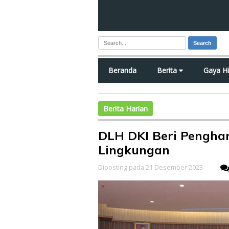
Search
Beranda
Berita
Gaya H
Berita Harian
DLH DKI Beri Pengha
Lingkungan
Diposting pada 21 Desember 2023