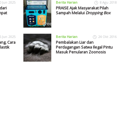
0 Jun 2025
Berita Harian
8 Agu 2018
dari
PRAISE Ajak Masyarakat Pilah
mpat
Sampah Melalui
Dropping Box
5 Jun 2025
Berita Harian
24 Okt 2016
ng, Cara
Pembalakan Liar dan
astik
Perdagangan Satwa Ilegal Pintu
Masuk Penularan Zoonosis