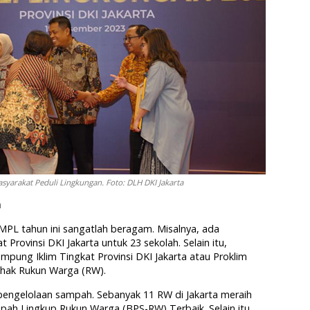
yarakat Peduli Lingkungan. Foto: DLH DKI Jakarta
m
PL tahun ini sangatlah beragam. Misalnya, ada
Provinsi DKI Jakarta untuk 23 sekolah. Selain itu,
ung Iklim Tingkat Provinsi DKI Jakarta atau Proklim
ihak Rukun Warga (RW).
 pengelolaan sampah. Sebanyak 11 RW di Jakarta meraih
ah Lingkup Rukun Warga (BPS-RW) Terbaik. Selain itu,