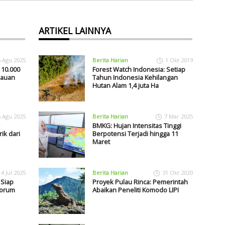
ARTIKEL LAINNYA
5 Agu 2025
Berita Harian
1 Okt 2019
 10.000
Forest Watch Indonesia: Setiap
lauan
Tahun Indonesia Kehilangan
Hutan Alam 1,4 juta Ha
6 Agu 2025
Berita Harian
7 Mar 2025
BMKG: Hujan Intensitas Tinggi
rik dari
Berpotensi Terjadi hingga 11
Maret
4 Jul 2025
Berita Harian
31 Okt 2020
Siap
Proyek Pulau Rinca: Pemerintah
Forum
Abaikan Peneliti Komodo LIPI