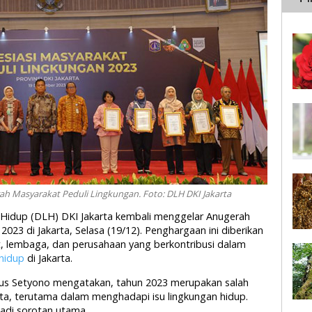
ah Masyarakat Peduli Lingkungan. Foto: DLH DKI Jakarta
n Hidup (DLH) DKI Jakarta kembali menggelar Anugerah
023 di Jakarta, Selasa (19/12). Penghargaan ini diberikan
, lembaga, dan perusahaan yang berkontribusi dalam
hidup
di Jakarta.
Agus Setyono mengatakan, tahun 2023 merupakan salah
karta, terutama dalam menghadapi isu lingkungan hidup.
jadi sorotan utama.