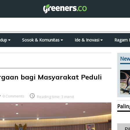
idup
Sosok & Komunitas
Ide & Inovasi
Ragam 
New
rgaan bagi Masyarakat Peduli
0 Comments
Reading time:
3
menit
Pali
Pi