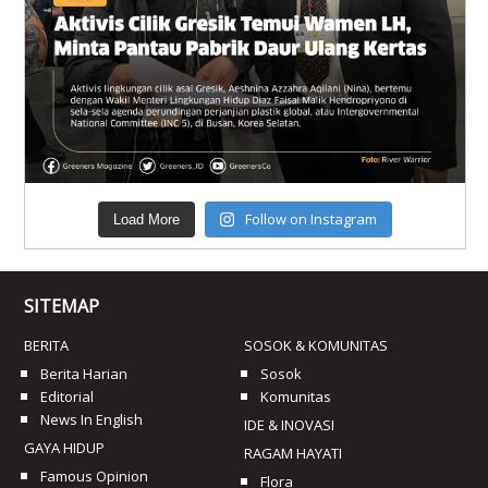
Follow on Instagram
Load More
SITEMAP
BERITA
SOSOK & KOMUNITAS
Berita Harian
Sosok
Editorial
Komunitas
News In English
IDE & INOVASI
GAYA HIDUP
RAGAM HAYATI
Famous Opinion
Flora