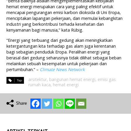
“Berita baiknya adalah mengimplementasikan kebijakan
hemat energi merupakan cara yang paling efektif untuk
mencapai pengurangan emisi karbon dioksida di Uni Eropa,
menciptakan lapangan pekerjaan, dan memulai kebangkitan
industri yang berkontribusi terhada kesehatan dan
kenyamanan bagi manusia,” kata Rübig.
“Energi yang terbuang dari gedung akan meningkatkan
ketergantungan kita terhadap gas alam juga kerentanan
bagi sebagian penduduk Eropa. Peralihan energi yang
berasal dari gedung seharusnya tidak dilihat sebagai beban
melainkan sebuah kesempatan untuk pekerjaan dan
pertumbuhan.” –
Climate News Network
arsitektur
,
bangunan hemat energi
,
emisi gas
rumah kaca
,
hemat energi