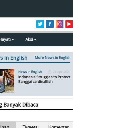
Hayati
Aksi
s In English
More News in English
News in English
21 Apr 2024
Indonesia Struggles to Protect
Banggai cardinalfish
ng Banyak Dibaca
lihan
Tweets
Komentar