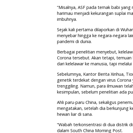
“Misalnya, ASF pada ternak babi yang m
harimau menjadi kekurangan suplai 
imbuhnya.
Sejak kali pertama dilaporkan di Wuha
menyebar hingga ke negara-negara lain
pandemi di dunia.
Berbagai penelitian menyebut, kelel
Corona tersebut. Akan tetapi, temuan la
dari kelelawar ke manusia, tapi melalui
Sebelumnya, Kantor Berita Xinhua, Ti
genetik terdekat dengan virus Corona 
trenggiling. Namun, para ilmuwan tel
kesimpulan, sebelum penelitian ada pub
Ahli paru-paru China, sekaligus pene
mengatakan, setelah dia berkunjung ke
hewan liar di sana.
“Wabah terkonsentrasi di dua distrik 
dalam South China Morning Post.