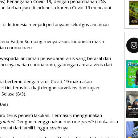
gas) Penanganan Covid-19, dengan penambahan 258
han korban jiwa di Indonesia karena Covid-19 mencapai
n di Indonesia menjadi pertanyaan sekaligus ancaman
 Utama Fadjar Sumping menyatakan, Indonesia masih
ian corona baru.
waspadai ancaman penyebaran virus yang berasal dari
unculnya varian corona baru, gabungan antara virus dari
esia bertemu dengan virus Covid-19 maka akan
i ini terus kita kaji dengan surveilans dan kajian
Selasa (8/3).
 Baru
 baru terus peneliti lakukan. Termasuk menggunakan
gulated
. Dengan menggunakan metode
predict
maka bisa
mulai dari famili hingga
strain
nya.