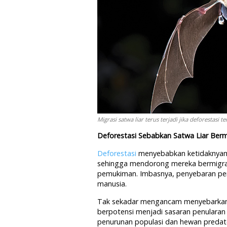
Migrasi satwa liar terus terjadi jika deforestasi t
Deforestasi Sebabkan Satwa Liar Berm
Deforestasi
menyebabkan ketidaknyam
sehingga mendorong mereka bermigras
pemukiman. Imbasnya, penyebaran pen
manusia.
Tak sekadar mengancam menyebarkan 
berpotensi menjadi sasaran penularan
penurunan populasi dan hewan predat