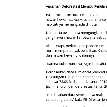
Ancaman Deforestasi Memicu Penulara
Pakar Botani Institut Teknologi Band
hewan-hewan
carrier
virus dan mencem
habitatnya memang ada di hutan.
Namun, ia belum bisa mengungkap seb
yang hewan-hewan liar bawa tersebut 
Akan tetapi, berkaca dari pandemi vir
mulai memperbanyak penelitian. Khusus
dan hewan-hewan di dalamnya.
“Karena itulah kuncinya. Agar kita ta
Berdasarkan data Direktorat Jenderal
Lingkungan Hidup dan Kehutanan (KLHK
sebesar 75,03 % di periode tahun 2019
jauh menurun dari deforestasi tahun 2
“Berdasarkan data sebelumnya maka t
cenderung stabil,” kata Plt Direktur 