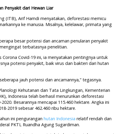
n Penyakit dari Hewan Liar
ung (ITB), Arif Hamdi menyatakan, deforestasi memicu
arkannya ke manusia. Misalnya, kelelawar, primata yang
erapa besar potensi dan ancaman penularan penyakit
mengingat terbatasnya penelitian.
us Corona Covid-19 ini, ia menyatakan pentingnya untuk
nya potensi penyakit, baik virus dan bakteri dari hutan
hu seberapa jauh potensi dan ancamannya,” tegasnya.
 Planologi Kehutanan dan Tata Lingkungan, Kementerian
), Indonesia telah berhasil menurunkan deforestasi
-2020. Besarannya mencapai 115.460 hektare. Angka ini
018-2019 sebesar 462.460 ribu hektare.
ahun ini pengurangan
hutan Indonesia
relatif rendah dan
Jenderal PKTL Ruandha Agung Sugardiman.