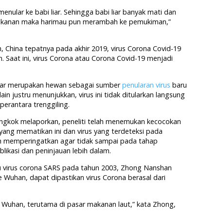
enular ke babi liar. Sehingga babi liar banyak mati dan
makanan maka harimau pun merambah ke pemukiman,”
n, China tepatnya pada akhir 2019, virus Corona Covid-19
. Saat ini, virus Corona atau Corona Covid-19 menjadi
awar merupakan hewan sebagai sumber
penularan virus
baru
in justru menunjukkan, virus ini tidak ditularkan langsung
 perantara trenggiling.
ongkok melaporkan, peneliti telah menemukan kecocokan
yang mematikan ini dan virus yang terdeteksi pada
ah memperingatkan agar tidak sampai pada tahap
likasi dan peninjauan lebih dalam.
mu virus corona SARS pada tahun 2003, Zhong Nanshan
 Wuhan, dapat dipastikan virus Corona berasal dari
di Wuhan, terutama di pasar makanan laut,” kata Zhong,