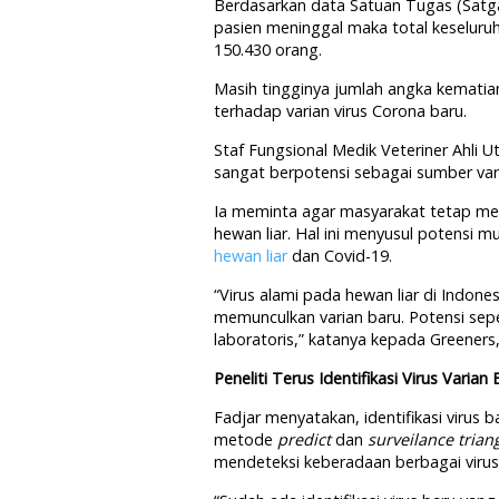
Berdasarkan data Satuan Tugas (Sat
pasien meninggal maka total keseluru
150.430 orang.
Masih tingginya jumlah angka kematia
terhadap varian virus Corona baru.
Staf Fungsional Medik Veteriner Ahli
sangat berpotensi sebagai sumber var
Ia meminta agar masyarakat tetap me
hewan liar. Hal ini menyusul potensi m
hewan liar
dan Covid-19.
“Virus alami pada hewan liar di Indon
memunculkan varian baru. Potensi sepert
laboratoris,” katanya kepada Greeners, 
Peneliti Terus Identifikasi Virus Varian
Fadjar menyatakan, identifikasi virus
metode
predict
dan
surveilance
trian
mendeteksi keberadaan berbagai virus 