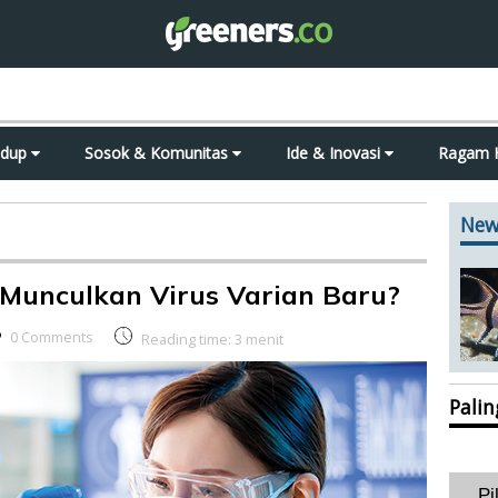
idup
Sosok & Komunitas
Ide & Inovasi
Ragam 
New
 Munculkan Virus Varian Baru?
0 Comments
Reading time:
3
menit
Pali
Pi