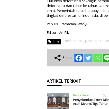
Turunnya deforestasi sekaligus pembu
deforestasi dari tahun ke tahun. Uta
emisi. Pemerintah terus berupaya den
tingkat deforestasi di Indonesia, di be
Penulis : Ramadani Wahyu
Editor : Ari Rikin
deforestasi
,
pandemi Covid
ARTIKEL TERKAIT
Berita Harian
1
Penyelundup Satwa Dilin
Aceh Divonis Tiga Tahun