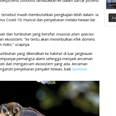
ng berpotensi zoonosis dimasukkan ke dalam daftar potensi
i tersebut masih membutuhkan pengkajian lebih dalam. Ia
Lo
rus Covid-19, muncul dan penyebaran melalui hewan liar
ewan dan tumbuhan yang bersifat
invasive alien species
n ekosistem. “Ini tentu akan menimbulkan efek domino
 risiko,” ucapnya.
umbuhan yang dikenalkan ke habitat di luar jangkauan
 mempunyai pemangsa alami sehingga menjadi ancaman
ati dan mengancam ekosistem yang ada. Ancaman
ngaruhi penyebaran penyakit hewan, baik
zoonosis