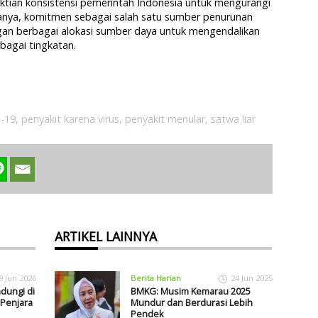
ktian konsistensi pemerintah Indonesia untuk mengurangi
manya, komitmen sebagai salah satu sumber penurunan
gan berbagai alokasi sumber daya untuk mengendalikan
rbagai tingkatan.
-19
,
penyakit karena virus
,
penyakit menular
,
satwa liar
ARTIKEL LAINNYA
9 Jun 2026
Berita Harian
24 Jun 2025
dungi di
BMKG: Musim Kemarau 2025
 Penjara
Mundur dan Berdurasi Lebih
Pendek