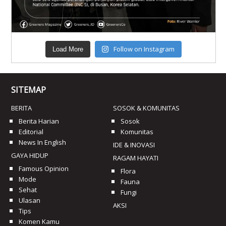
Follow on Instagram
Load More
SITEMAP
BERITA
SOSOK & KOMUNITAS
Berita Harian
Sosok
Editorial
Komunitas
News In English
IDE & INOVASI
GAYA HIDUP
RAGAM HAYATI
Famous Opinion
Flora
Mode
Fauna
Sehat
Fungi
Ulasan
AKSI
Tips
Komen Kamu