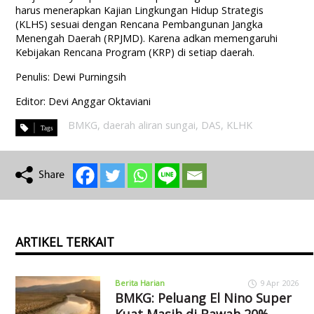
harus menerapkan Kajian Lingkungan Hidup Strategis
(KLHS) sesuai dengan Rencana Pembangunan Jangka
Menengah Daerah (RPJMD). Karena adkan memengaruhi
Kebijakan Rencana Program (KRP) di setiap daerah.
Penulis: Dewi Purningsih
Editor: Devi Anggar Oktaviani
BMKG
,
daerah aliran sungai
,
DAS
,
KLHK
ARTIKEL TERKAIT
Berita Harian
9 Apr 2026
BMKG: Peluang El Nino Super
Kuat Masih di Bawah 20%