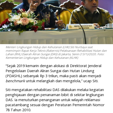
Menteri Lingkungan Hidup dan Kehutanan (LHK) Siti Nurbaya saat
memimpin Rapat Kerja Teknis (Rakernis) Pelaksanaan Rehabilitasi Hutan dan
Lahan (RHL) Daerah Aliran Sungai (DAS) di Jakarta, Senin (13/1)/2020. Foto:
Kementerian Lingkungan Hidup dan Kehutanan (KLHK)
“Sejak 2019 kemarin dengan alokasi di Direktorat Jenderal
Pengelolaan Daerah Aliran Sungai dan Hutan Lindung
(PDASHL) sebanyak Rp 3 triliun, maka pasti akan menjadi
benchmark
untuk melangkah dan mengelola,” ucap Siti.
Siti mengatakan rehabilitasi DAS dilakukan melalui kegiatan
penghijauan dengan penanaman bibit di sekitar lingkungan
DAS. Ia menuturkan penanganan untuk wilayah reklamasi
pacatambang sesuai dengan Peraturan Pemerintah Nomor
78 Tahun 2010.