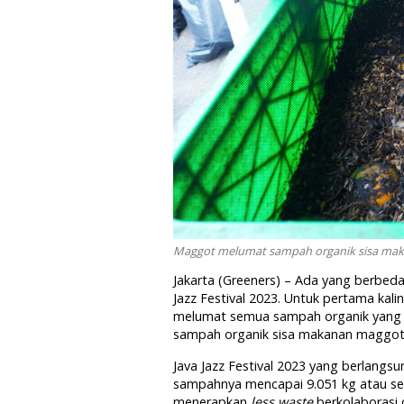
Maggot melumat sampah organik sisa makana
Jakarta (Greeners) – Ada yang berbed
Jazz Festival 2023. Untuk pertama kal
melumat semua sampah organik yang p
sampah organik sisa makanan maggot “
Java Jazz Festival 2023 yang berlangsu
sampahnya mencapai 9.051 kg atau sekit
menerapkan
less waste
berkolaborasi 