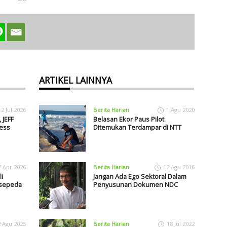
ARTIKEL LAINNYA
2 Jul 2026
Berita Harian
1 Agu 2020
 JEFF
Belasan Ekor Paus Pilot
ess
Ditemukan Terdampar di NTT
7 Apr 2026
Berita Harian
12 Agu 2016
i
Jangan Ada Ego Sektoral Dalam
rsepeda
Penyusunan Dokumen NDC
2 Agu 2025
Berita Harian
18 Jul 2022