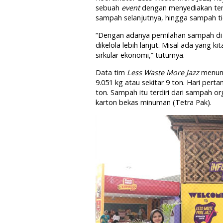
sebuah
event
dengan menyediakan t
sampah selanjutnya, hingga sampah tid
“Dengan adanya pemilahan sampah di 
dikelola lebih lanjut. Misal ada yang ki
sirkular ekonomi,” tuturnya.
Data tim
Less Waste More Jazz
menunj
9.051 kg atau sekitar 9 ton. Hari perta
ton. Sampah itu terdiri dari sampah org
karton bekas minuman (Tetra Pak).