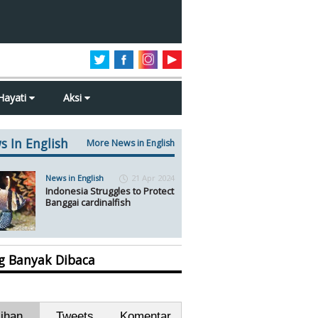
Hayati
Aksi
s In English
More News in English
News in English
21 Apr 2024
Indonesia Struggles to Protect
Banggai cardinalfish
ng Banyak Dibaca
lihan
Tweets
Komentar