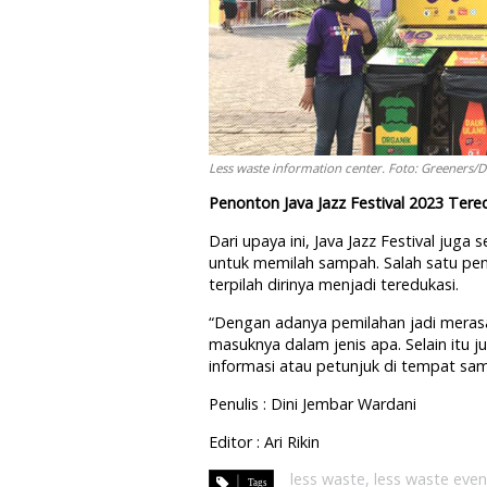
Less waste information center. Foto: Greeners/
Penonton Java Jazz Festival 2023 Tere
Dari upaya ini, Java Jazz Festival jug
untuk memilah sampah. Salah satu pe
terpilah dirinya menjadi teredukasi.
“Dengan adanya pemilahan jadi meras
masuknya dalam jenis apa. Selain itu ju
informasi atau petunjuk di tempat sam
Penulis : Dini Jembar Wardani
Editor : Ari Rikin
less waste
,
less waste even