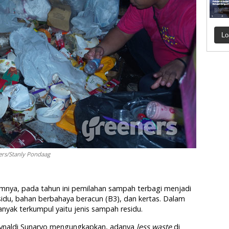
Lo
ers/Stanly Pondaag
mnya, pada tahun ini pemilahan sampah terbagi menjadi
esidu, bahan berbahaya beracun (B3), dan kertas. Dalam
anyak terkumpul yaitu jenis sampah residu.
eynaldi Sunaryo mengungkapkan, adanya
less waste
di