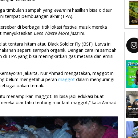
gga timbulan sampah yang
event
ini hasilkan bisa didaur
ni tempat pembuangan akhir (TPA).
sebar di berbagai titik lokasi festival musik mereka
kut menyukseskan
Less Waste More Jazz
ini.
lat tentara hitam atau Black Soldier Fly (BSF). Larva ini
akanan seperti sampah organik. Dengan cara ini sampah
h di TPA yang bisa meningkatkan gas metana dan emisi
Kemayoran Jakarta, Nur Ahmad mengatakan, maggot ini
ang belum mengetahui peran
maggot
dalam mengurangi
sebagai pakan ternak.
aitu menampilkan maggot. Ini bisa jadi edukasi buat
mereka biar tahu tentang manfaat maggot,” kata Ahmad