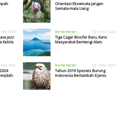
mpah
Orientasi Ekowisata Jangan
Semata-mata Uang
1 Mei 2025
Berita Harian
6 Nov 2020
ava Jazz
Tiga Cagar Biosfer Baru, Kans
 Kelola
Masyarakat Bentengi Alam
0 Des 2024
Berita Harian
3 Mar 2019
 2024
Tahun 2019 Spesies Burung
erpilah
Indonesia Bertambah 6 Jenis