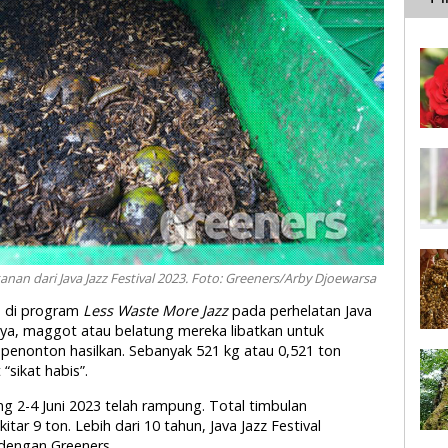
n dari Java Jazz Festival 2023. Foto: Greeners/Arby Djoewarsa
a di program
Less Waste More Jazz
pada perhelatan Java
inya, maggot atau belatung mereka libatkan untuk
enonton hasilkan. Sebanyak 521 kg atau 0,521 ton
sikat habis”.
ng 2-4 Juni 2023 telah rampung. Total timbulan
ar 9 ton. Lebih dari 10 tahun, Java Jazz Festival
dengan Greeners.