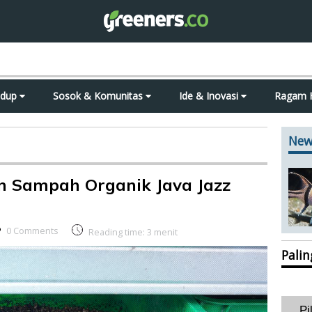
idup
Sosok & Komunitas
Ide & Inovasi
Ragam 
New
n Sampah Organik Java Jazz
0 Comments
Reading time:
3
menit
Pali
Pi