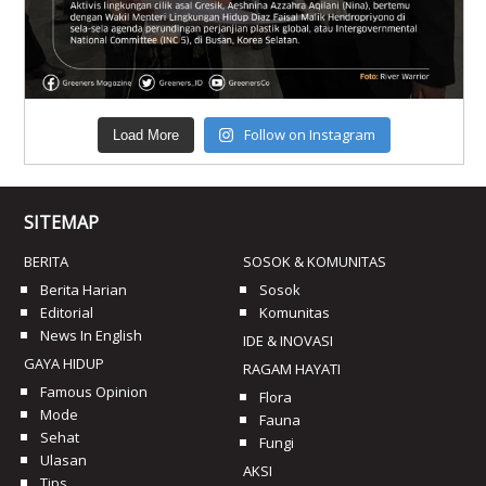
Follow on Instagram
Load More
SITEMAP
BERITA
SOSOK & KOMUNITAS
Berita Harian
Sosok
Editorial
Komunitas
News In English
IDE & INOVASI
GAYA HIDUP
RAGAM HAYATI
Famous Opinion
Flora
Mode
Fauna
Sehat
Fungi
Ulasan
AKSI
Tips