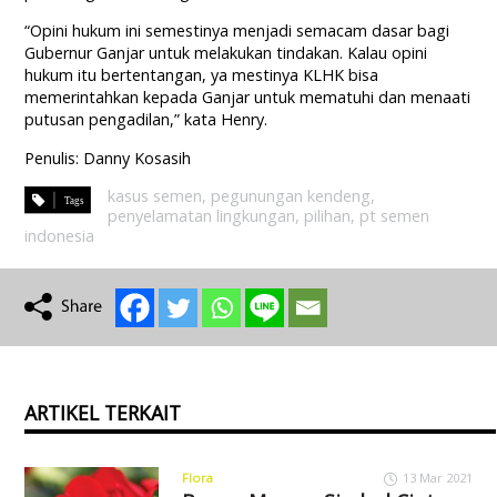
“Opini hukum ini semestinya menjadi semacam dasar bagi
Gubernur Ganjar untuk melakukan tindakan. Kalau opini
hukum itu bertentangan, ya mestinya KLHK bisa
memerintahkan kepada Ganjar untuk mematuhi dan menaati
putusan pengadilan,” kata Henry.
Penulis: Danny Kosasih
kasus semen
,
pegunungan kendeng
,
penyelamatan lingkungan
,
pilihan
,
pt semen
indonesia
ARTIKEL TERKAIT
Flora
13 Mar 2021