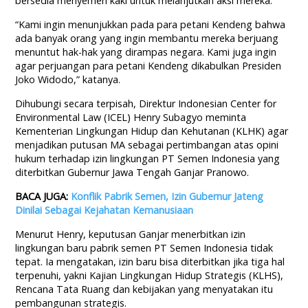
bersedia menyemen kaki untuk melanjutkan aksi mereka.
“Kami ingin menunjukkan pada para petani Kendeng bahwa
ada banyak orang yang ingin membantu mereka berjuang
menuntut hak-hak yang dirampas negara. Kami juga ingin
agar perjuangan para petani Kendeng dikabulkan Presiden
Joko Widodo,” katanya.
Dihubungi secara terpisah, Direktur Indonesian Center for
Environmental Law (ICEL) Henry Subagyo meminta
Kementerian Lingkungan Hidup dan Kehutanan (KLHK) agar
menjadikan putusan MA sebagai pertimbangan atas opini
hukum terhadap izin lingkungan PT Semen Indonesia yang
diterbitkan Gubernur Jawa Tengah Ganjar Pranowo.
BACA JUGA:
Konflik Pabrik Semen, Izin Gubernur Jateng
Dinilai Sebagai Kejahatan Kemanusiaan
Menurut Henry, keputusan Ganjar menerbitkan izin
lingkungan baru pabrik semen PT Semen Indonesia tidak
tepat. Ia mengatakan, izin baru bisa diterbitkan jika tiga hal
terpenuhi, yakni Kajian Lingkungan Hidup Strategis (KLHS),
Rencana Tata Ruang dan kebijakan yang menyatakan itu
pembangunan strategis.