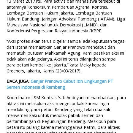
13 Maret 2017 itu. Para aktivis dan mahasiswa tersebut di
antaranya Konsorsium Pembaruan Agraria, Kontras,
Lembaga Bantuan Hukum Jakarta, Lembaga Bantuan
Hukum Bandung, Jaringan Advokasi Tambang (JATAM), Liga
Mahasiswa Nasional untuk Demokrasi (LMND), dan
Konfederasi Pergerakan Rakyat Indonesia (KPRI).
“Aksi protes akan terus digelar sampai ada keputusan tegas
dari Istana memastikan Ganjar Pranowo mencabut dan
mematuhi putusan Mahkamah Agung. Kami pastikan aksi ini
tidak akan ada jedanya. Aksi ini terus dilanjutkan sampai
para petani kembali ke Jakarta,” kata Melky kepada
Greeners, Jakarta, Kamis (23/03/2017).
BACA JUGA:
Ganjar Pranowo Cabut Izin Lingkungan PT
Semen Indonesia di Rembang
Koordinator LSM Kontras Yati Andriyani menambahkan, para
aktivis ini melakukan aksi mengecor kaki karena ingin
mendukung para petani Kendeng yang telah dua kali
menyemen kaki untuk menolak pabrik semen dan
pertambangan di Pegunungan Kendeng. Meskipun para
petani itu pulang karena meninggalnya Patmi, para aktivis