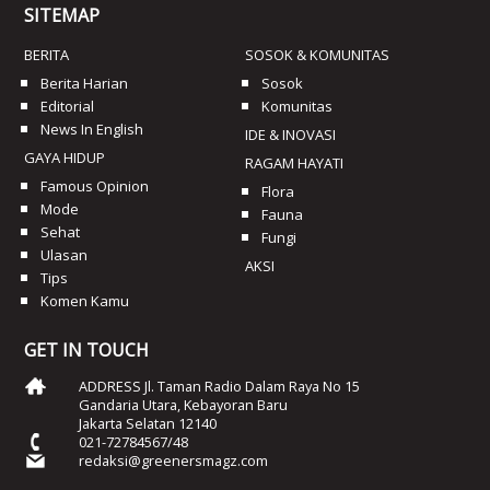
SITEMAP
BERITA
SOSOK & KOMUNITAS
Berita Harian
Sosok
Editorial
Komunitas
News In English
IDE & INOVASI
GAYA HIDUP
RAGAM HAYATI
Famous Opinion
Flora
Mode
Fauna
Sehat
Fungi
Ulasan
AKSI
Tips
Komen Kamu
GET IN TOUCH
ADDRESS Jl. Taman Radio Dalam Raya No 15
Gandaria Utara, Kebayoran Baru
Jakarta Selatan 12140
021-72784567/48
redaksi@greenersmagz.com