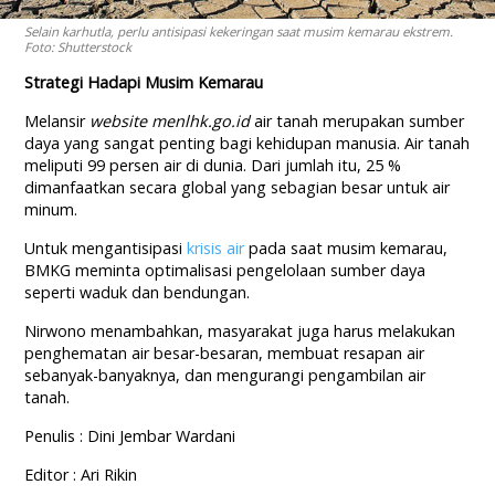
Selain karhutla, perlu antisipasi kekeringan saat musim kemarau ekstrem.
Foto: Shutterstock
Strategi Hadapi Musim Kemarau
Melansir
website menlhk.go.id
air tanah merupakan sumber
daya yang sangat penting bagi kehidupan manusia. Air tanah
meliputi 99 persen air di dunia. Dari jumlah itu, 25 %
dimanfaatkan secara global yang sebagian besar untuk air
minum.
Untuk mengantisipasi
krisis air
pada saat musim kemarau,
BMKG meminta optimalisasi pengelolaan sumber daya
seperti waduk dan bendungan.
Nirwono menambahkan, masyarakat juga harus melakukan
penghematan air besar-besaran, membuat resapan air
sebanyak-banyaknya, dan mengurangi pengambilan air
tanah.
Penulis : Dini Jembar Wardani
Editor : Ari Rikin