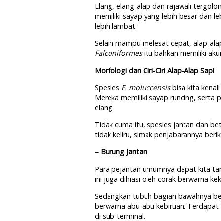
Elang, elang-alap dan rajawali tergolo
memiliki sayap yang lebih besar dan l
lebih lambat.
Selain mampu melesat cepat, alap-a
Falconiformes
itu bahkan memiliki akur
Morfologi dan Ciri-Ciri Alap-Alap Sapi
Spesies
F. moluccensis
bisa kita kenal
Mereka memiliki sayap runcing, serta
elang.
Tidak cuma itu, spesies jantan dan be
tidak keliru, simak penjabarannya beriku
– Burung Jantan
Para pejantan umumnya dapat kita tand
ini juga dihiasi oleh corak berwarna ke
Sedangkan tubuh bagian bawahnya ber
berwarna abu-abu kebiruan. Terdapat c
di sub-terminal.