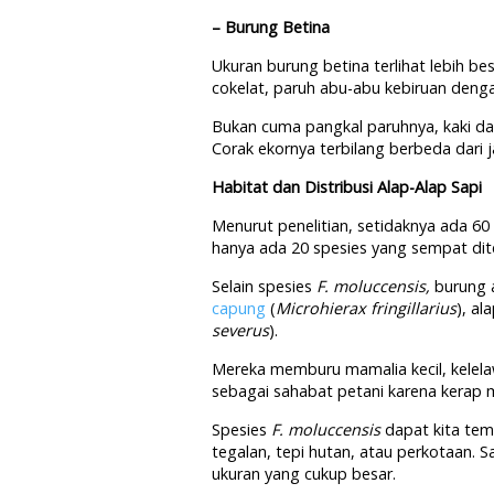
– Burung Betina
Ukuran burung betina terlihat lebih bes
cokelat, paruh abu-abu kebiruan denga
Bukan cuma pangkal paruhnya, kaki dan
Corak ekornya terbilang berbeda dari j
Habitat dan Distribusi Alap-Alap Sapi
Menurut penelitian, setidaknya ada 60
hanya ada 20 spesies yang sempat dite
Selain spesies
F. moluccensis,
burung 
capung
(
Microhierax fringillarius
), al
severus
).
Mereka memburu mamalia kecil, kelela
sebagai sahabat petani karena kerap
Spesies
F. moluccensis
dapat kita tem
tegalan, tepi hutan, atau perkotaan. 
ukuran yang cukup besar.