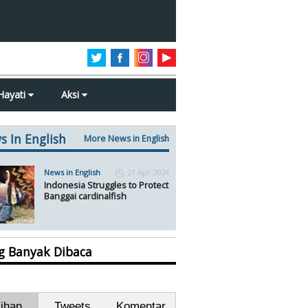
Hayati
Aksi
s In English
More News in English
News in English
21 Apr 2024
Indonesia Struggles to Protect
Banggai cardinalfish
ng Banyak Dibaca
lihan
Tweets
Komentar