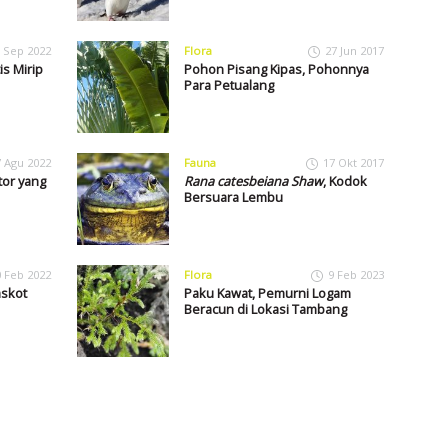
 Sep 2022
Flora
27 Jun 2017
is Mirip
Pohon Pisang Kipas, Pohonnya
Para Petualang
7 Agu 2022
Fauna
17 Okt 2017
tor yang
Rana catesbeiana Shaw
, Kodok
Bersuara Lembu
0 Feb 2022
Flora
9 Feb 2023
askot
Paku Kawat, Pemurni Logam
Beracun di Lokasi Tambang