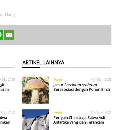
a
,
Elang
ARTIKEL LAINNYA
9 Okt 2025
Fungi
8 Jan 2025
git
Jamur
Leccinum scabrum
,
Musim
Berasosiasi dengan Pohon Birch
9 Des 2022
Fauna
7 Nov 2021
atwa
Penguin Chinstrap, Satwa Asli
gumkan
Antartika yang Kian Terancam