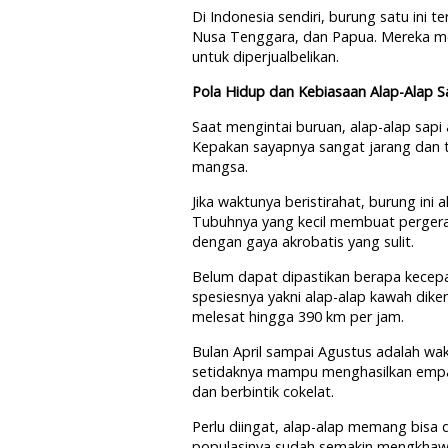
Di Indonesia sendiri, burung satu ini t
Nusa Tenggara, dan Papua. Mereka mer
untuk diperjualbelikan.
Pola Hidup dan Kebiasaan Alap-Alap S
Saat mengintai buruan, alap-alap sapi
Kepakan sayapnya sangat jarang dan t
mangsa.
Jika waktunya beristirahat, burung ini
Tubuhnya yang kecil membuat pergera
dengan gaya akrobatis yang sulit.
Belum dapat dipastikan berapa kecepa
spesiesnya yakni alap-alap kawah dik
melesat hingga 390 km per jam.
Bulan April sampai Agustus adalah wa
setidaknya mampu menghasilkan empat 
dan berbintik cokelat.
Perlu diingat, alap-alap memang bisa di
populasinya sudah semakin mengkhawat