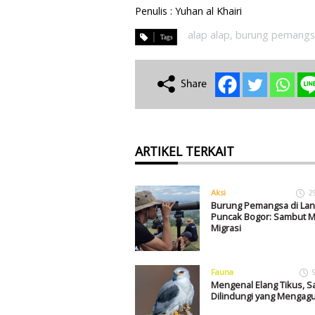
Penulis : Yuhan al Khairi
alap alap
,
burung pemangs
ARTIKEL TERKAIT
Aksi
2
Burung Pemangsa di Lan
Puncak Bogor: Sambut 
Migrasi
Fauna
Mengenal Elang Tikus, S
Dilindungi yang Menga