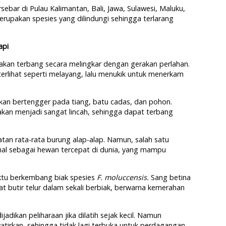
ersebar di Pulau Kalimantan, Bali, Jawa, Sulawesi, Maluku,
upakan spesies yang dilindungi sehingga terlarang
api
 akan terbang secara melingkar dengan gerakan perlahan.
erlihat seperti melayang, lalu menukik untuk menerkam
 akan bertengger pada tiang, batu cadas, dan pohon.
kan menjadi sangat lincah, sehingga dapat terbang
tan rata-rata burung alap-alap. Namun, salah satu
enal sebagai hewan tercepat di dunia, yang mampu
ktu berkembang biak spesies
F. moluccensis.
Sang betina
butir telur dalam sekali berbiak, berwarna kemerahan
jadikan peliharaan jika dilatih sejak kecil. Namun
irkan, sehingga tidak lagi terbuka untuk perdagangan