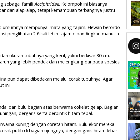
ng sebagai famili
Accipitridae
. Kelompok ini biasanya
ebar dari alap-alap, tetapi kemampuan terbangnya justru
lap umumnya mempunyai mata yang tajam. Hewan berordo
asi penglihatan 2,6 kali lebih tajam dibandingkan manusia.
i dari ukuran tubuhnya yang kecil, yakni berkisar 30 cm.
 paruh yang lebih pendek dan melengkung daripada spesies
tina pun dapat dibedakan melalui corak tubuhnya. Agar
t ini:
ai dari bulu bagian atas berwarna cokelat gelap. Bagian
kuningan, bergaris serta berbintik hitam tebal.
warna kuning dengan coretan hitam. Bulu ekor mereka
orak putih di bagian ujungnya, dengan garis hitam lebar