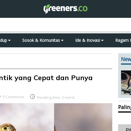
idup
Sosok & Komunitas
Ide & Inovasi
Ragam 
New
antik yang Cepat dan Punya
0 Comments
Reading time:
3
menit
Pali
Pi