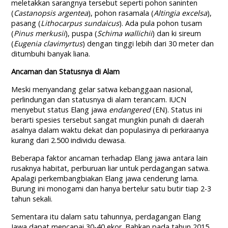
meletakkan sarangnya tersebut seperti pohon saninten
(
Castanopsis argentea
), pohon rasamala (
Altingia excelsa
),
pasang (
Lithocarpus sundaicus
). Ada pula pohon tusam
(
Pinus merkusii
), puspa (
Schima wallichii
) dan ki sireum
(
Eugenia clavimyrtus
) dengan tinggi lebih dari 30 meter dan
ditumbuhi banyak liana.
Ancaman dan Statusnya di Alam
Meski menyandang gelar satwa kebanggaan nasional,
perlindungan dan statusnya di alam terancam. IUCN
menyebut status Elang jawa
endangered
(EN). Status ini
berarti spesies tersebut sangat mungkin punah di daerah
asalnya dalam waktu dekat dan populasinya di perkiraanya
kurang dari 2.500 individu dewasa.
Beberapa faktor ancaman terhadap Elang jawa antara lain
rusaknya habitat, perburuan liar untuk perdagangan satwa.
Apalagi perkembangbiakan Elang jawa cenderung lama.
Burung ini monogami dan hanya bertelur satu butir tiap 2-3
tahun sekali.
Sementara itu dalam satu tahunnya, perdagangan Elang
Jawa dapat mencapai 30-40 ekor. Bahkan pada tahun 2015,