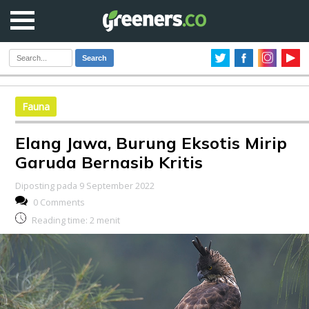
Search
Fauna
Elang Jawa, Burung Eksotis Mirip
Garuda Bernasib Kritis
Diposting pada 9 September 2022
0 Comments
Reading time:
2
menit