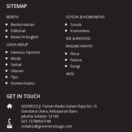
SITEMAP
BERITA
SOSOK & KOMUNITAS
Berita Harian
Sosok
Editorial
Komunitas
News In English
IDE & INOVASI
GAYA HIDUP
RAGAM HAYATI
Famous Opinion
Flora
Mode
Fauna
Sehat
Fungi
Ulasan
AKSI
Tips
Komen Kamu
GET IN TOUCH
ADDRESS Jl. Taman Radio Dalam Raya No 15
Gandaria Utara, Kebayoran Baru
Jakarta Selatan 12140
021-72784567/48
redaksi@greenersmagz.com