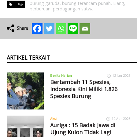
burung garuda
,
burung terancam punah
,
Elang
,
perburuan
,
perdagangan satwa
ARTIKEL TERKAIT
Berita Harian
12 Jun 2023
Bertambah 11 Spesies,
Indonesia Kini Miliki 1.826
Spesies Burung
Aksi
12 Apr 2023
Auriga : 15 Badak Jawa di
Ujung Kulon Tidak Lagi