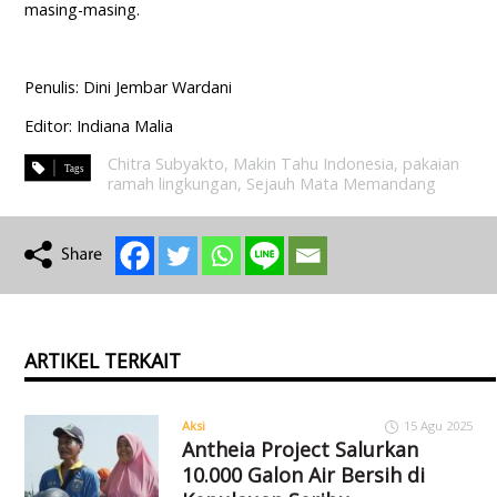
masing-masing.
Penulis: Dini Jembar Wardani
Editor: Indiana Malia
Chitra Subyakto
,
Makin Tahu Indonesia
,
pakaian
ramah lingkungan
,
Sejauh Mata Memandang
ARTIKEL TERKAIT
Aksi
15 Agu 2025
Antheia Project Salurkan
10.000 Galon Air Bersih di