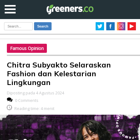
Search
Famous Opinion
Chitra Subyakto Selaraskan
Fashion dan Kelestarian
Lingkungan
Diposting pada 4 Agustus 2024
0 Comments
Reading time:
4
menit