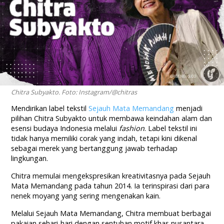
Chitra Subyakto. Foto: Instagram/@chitras
Mendirikan label tekstil
Sejauh Mata Memandang
menjadi
pilihan Chitra Subyakto untuk membawa keindahan alam dan
esensi budaya Indonesia melalui
fashion
.
Label
tekstil
ini
tidak
hanya
memiliki
corak
yang
indah
,
tetapi
kini
dikenal
sebagai
merek
yang
bertanggung
jawab
terhadap
lingkungan.
Chitra memulai mengekspresikan kreativitasnya pada Sejauh
Mata Memandang pada tahun 2014. Ia terinspirasi dari para
nenek moyang yang sering mengenakan kain.
Melalui Sejauh Mata Memandang, Chitra membuat berbagai
pakaian sehari-hari dengan sentuhan motif khas nusantara.