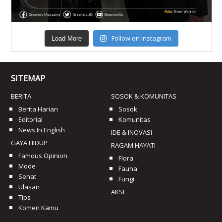
Follow on Instagram
Load More
SITEMAP
BERITA
SOSOK & KOMUNITAS
Berita Harian
Sosok
Editorial
Komunitas
News In English
IDE & INOVASI
GAYA HIDUP
RAGAM HAYATI
Famous Opinion
Flora
Mode
Fauna
Sehat
Fungi
Ulasan
AKSI
Tips
Komen Kamu