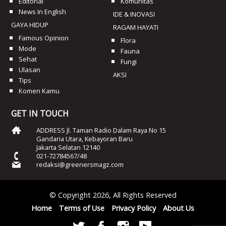
Editorial
Komunitas
News In English
IDE & INOVASI
GAYA HIDUP
RAGAM HAYATI
Famous Opinion
Flora
Mode
Fauna
Sehat
Fungi
Ulasan
AKSI
Tips
Komen Kamu
GET IN TOUCH
ADDRESS Jl. Taman Radio Dalam Raya No 15
Gandaria Utara, Kebayoran Baru
Jakarta Selatan 12140
021-72784567/48
redaksi@greenersmagz.com
© Copyright 2026, All Rights Reserved
Home
Terms of Use
Privacy Policy
About Us