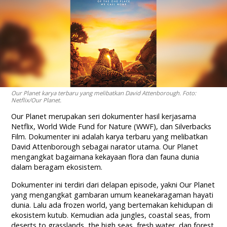
Our Planet karya terbaru yang melibatkan David Attenborough. Foto:
Netflix/Our Planet.
Our Planet merupakan seri dokumenter hasil kerjasama
Netflix, World Wide Fund for Nature (WWF), dan Silverbacks
Film. Dokumenter ini adalah karya terbaru yang melibatkan
David Attenborough sebagai narator utama. Our Planet
mengangkat bagaimana kekayaan flora dan fauna dunia
dalam beragam ekosistem.
Dokumenter ini terdiri dari delapan episode, yakni Our Planet
yang mengangkat gambaran umum keanekaragaman hayati
dunia. Lalu ada frozen world, yang bertemakan kehidupan di
ekosistem kutub. Kemudian ada jungles, coastal seas, from
deserts to grasslands, the high seas, fresh water, dan forest.