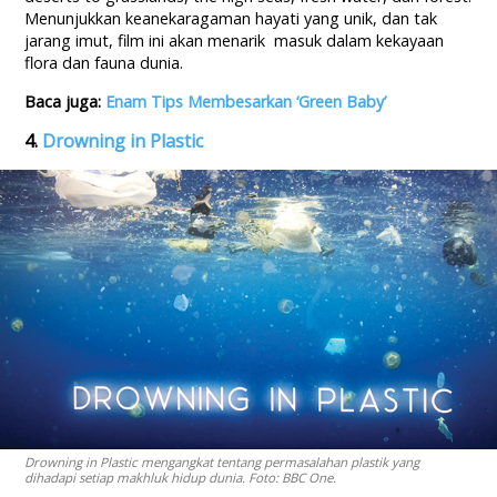
Menunjukkan keanekaragaman hayati yang unik, dan tak
jarang imut, film ini akan menarik masuk dalam kekayaan
flora dan fauna dunia.
Baca juga:
Enam Tips Membesarkan ‘Green Baby’
4.
Drowning in Plastic
Drowning in Plastic mengangkat tentang permasalahan plastik yang
dihadapi setiap makhluk hidup dunia. Foto: BBC One.