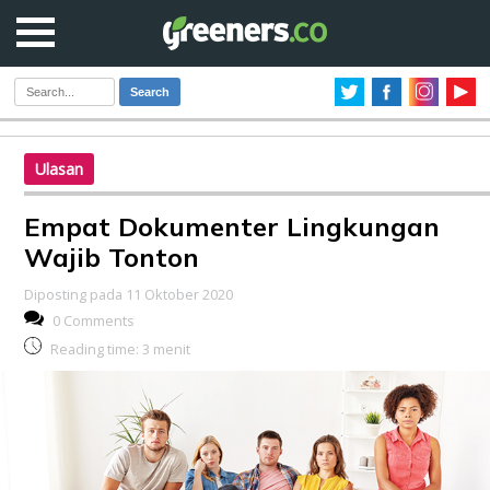
Search
Ulasan
Empat Dokumenter Lingkungan
Wajib Tonton
Diposting pada 11 Oktober 2020
0 Comments
Reading time:
3
menit