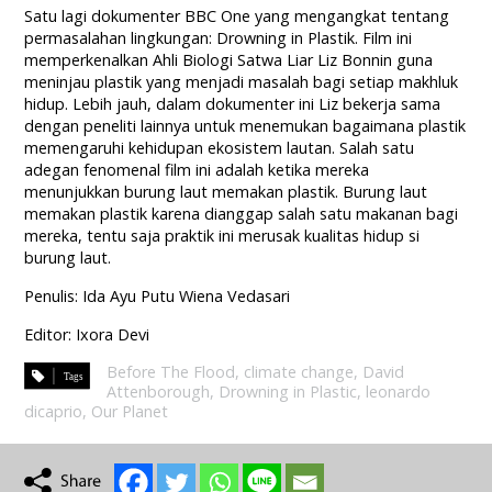
Satu lagi dokumenter BBC One yang mengangkat tentang
permasalahan lingkungan: Drowning in Plastik. Film ini
memperkenalkan Ahli Biologi Satwa Liar Liz Bonnin guna
meninjau plastik yang menjadi masalah bagi setiap makhluk
hidup. Lebih jauh, dalam dokumenter ini Liz bekerja sama
dengan peneliti lainnya untuk menemukan bagaimana plastik
memengaruhi kehidupan ekosistem lautan. Salah satu
adegan fenomenal film ini adalah ketika mereka
menunjukkan burung laut memakan plastik. Burung laut
memakan plastik karena dianggap salah satu makanan bagi
mereka, tentu saja praktik ini merusak kualitas hidup si
burung laut.
Penulis: Ida Ayu Putu Wiena Vedasari
Editor: Ixora Devi
Before The Flood
,
climate change
,
David
Attenborough
,
Drowning in Plastic
,
leonardo
dicaprio
,
Our Planet