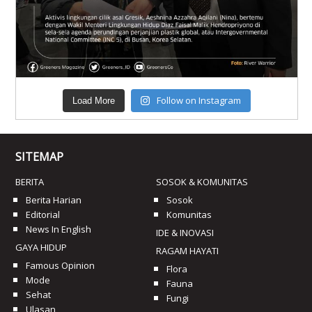
Follow on Instagram
Load More
SITEMAP
BERITA
SOSOK & KOMUNITAS
Berita Harian
Sosok
Editorial
Komunitas
News In English
IDE & INOVASI
GAYA HIDUP
RAGAM HAYATI
Famous Opinion
Flora
Mode
Fauna
Sehat
Fungi
Ulasan