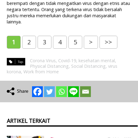
berempati dengan tidak mengaitkan virus dengan etnis atau
negara tertentu. Orang yang terkena virus tidak bersalah
justru mereka memerlukan dukungan dari masyarakat
lainnya.
1
2
3
4
5
>
>>
Corona Virus
,
Covid-19
,
kesehatan mental
,
Physical Distancing
,
Social Distancing
,
virus
korona
,
Work from Home
ARTIKEL TERKAIT