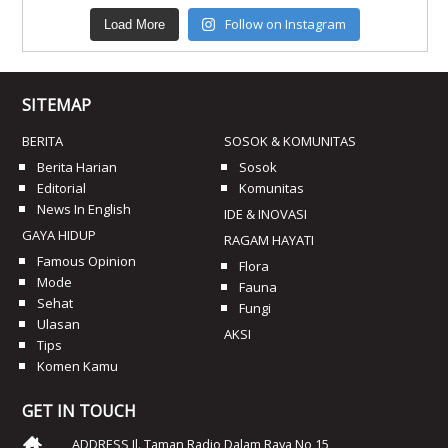
Follow on Instagram
Load More
SITEMAP
BERITA
SOSOK & KOMUNITAS
Berita Harian
Sosok
Editorial
Komunitas
News In English
IDE & INOVASI
GAYA HIDUP
RAGAM HAYATI
Famous Opinion
Flora
Mode
Fauna
Sehat
Fungi
Ulasan
AKSI
Tips
Komen Kamu
GET IN TOUCH
ADDRESS Jl. Taman Radio Dalam Raya No 15