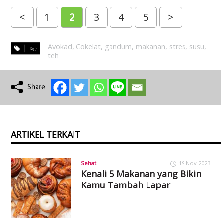
<
1
2
3
4
5
>
Avokad
,
Cokelat
,
gandum
,
makanan
,
stres
,
susu
,
teh
ARTIKEL TERKAIT
Sehat
19 Nov 2023
Kenali 5 Makanan yang Bikin
Kamu Tambah Lapar