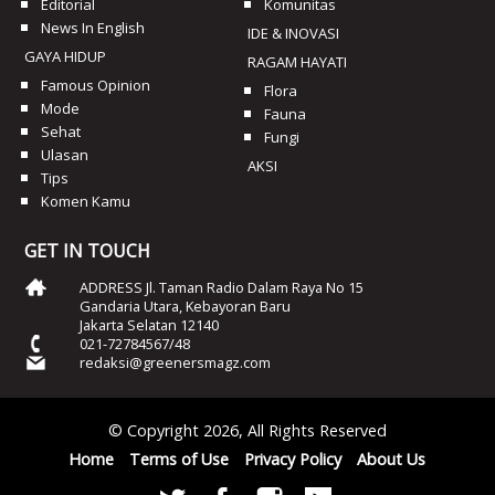
Editorial
Komunitas
News In English
IDE & INOVASI
GAYA HIDUP
RAGAM HAYATI
Famous Opinion
Flora
Mode
Fauna
Sehat
Fungi
Ulasan
AKSI
Tips
Komen Kamu
GET IN TOUCH
ADDRESS Jl. Taman Radio Dalam Raya No 15
Gandaria Utara, Kebayoran Baru
Jakarta Selatan 12140
021-72784567/48
redaksi@greenersmagz.com
© Copyright 2026, All Rights Reserved
Home
Terms of Use
Privacy Policy
About Us