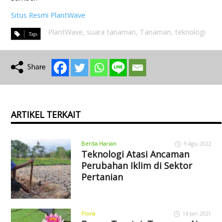
Situs Resmi PlantWave
PlantWave
,
suara tanaman
,
Tanaman
,
teknologi
ARTIKEL TERKAIT
Berita Harian
9 Agu 2022
Teknologi Atasi Ancaman
Perubahan Iklim di Sektor
Pertanian
Flora
18 Jan 2021