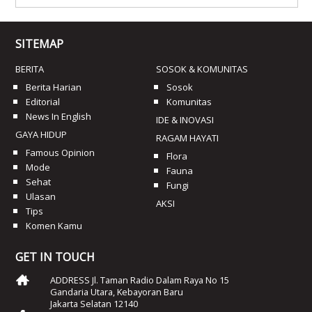
SITEMAP
BERITA
SOSOK & KOMUNITAS
Berita Harian
Sosok
Editorial
Komunitas
News In English
IDE & INOVASI
GAYA HIDUP
RAGAM HAYATI
Famous Opinion
Flora
Mode
Fauna
Sehat
Fungi
Ulasan
AKSI
Tips
Komen Kamu
GET IN TOUCH
ADDRESS Jl. Taman Radio Dalam Raya No 15
Gandaria Utara, Kebayoran Baru
Jakarta Selatan 12140