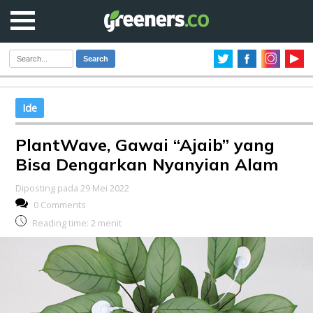
Search
Ide
PlantWave, Gawai “Ajaib” yang
Bisa Dengarkan Nyanyian Alam
Diposting pada 29 Mei 2022
0 Comments
Reading time:
2
menit