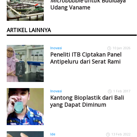
Microbubble
untuk Budidaya
Udang Vaname
ARTIKEL LAINNYA
Inovasi
10 Jan 2026
Peneliti ITB Ciptakan Panel
Antipeluru dari Serat Rami
Inovasi
1 Feb 2017
Kantong Bioplastik dari Bali
yang Dapat Diminum
Ide
13 Feb 2022