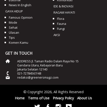
News In English
IDE & INOVASI
GAYA HIDUP
RAGAM HAYATI
Famous Opinion
Flora
Mode
Fauna
Sehat
Fungi
Ulasan
AKSI
Tips
Komen Kamu
GET IN TOUCH
ADDRESS Jl. Taman Radio Dalam Raya No 15
Gandaria Utara, Kebayoran Baru
Jakarta Selatan 12140
021-72784567/48
redaksi@greenersmagz.com
© Copyright 2026, All Rights Reserved
Home
Terms of Use
Privacy Policy
About Us