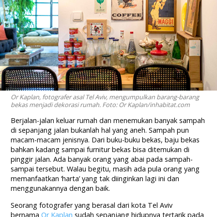
Or Kaplan, fotografer asal Tel Aviv, mengumpulkan barang-barang
bekas menjadi dekorasi rumah. Foto: Or Kaplan/inhabitat.com
Berjalan-jalan keluar rumah dan menemukan banyak sampah
di sepanjang jalan bukanlah hal yang aneh. Sampah pun
macam-macam jenisnya. Dari buku-buku bekas, baju bekas
bahkan kadang sampai furnitur bekas bisa ditemukan di
pinggir jalan. Ada banyak orang yang abai pada sampah-
sampai tersebut. Walau begitu, masih ada pula orang yang
memanfaatkan ‘harta’ yang tak diinginkan lagi ini dan
menggunakannya dengan baik.
Seorang fotografer yang berasal dari kota Tel Aviv
bernama
Or Kaplan
sudah sepanjang hidupnya tertarik pada