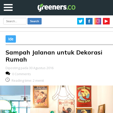
Search
Ide
Sampah Jalanan untuk Dekorasi
Rumah
Diposting pada 30 Agustus 2016
0 Comments
Reading time:
2
menit