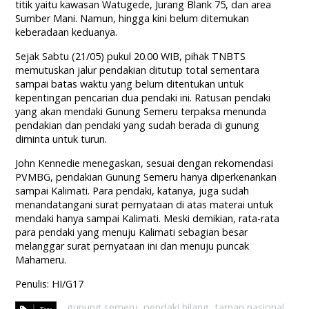
titik yaitu kawasan Watugede, Jurang Blank 75, dan area
Sumber Mani. Namun, hingga kini belum ditemukan
keberadaan keduanya.
Sejak Sabtu (21/05) pukul 20.00 WIB, pihak TNBTS
memutuskan jalur pendakian ditutup total sementara
sampai batas waktu yang belum ditentukan untuk
kepentingan pencarian dua pendaki ini. Ratusan pendaki
yang akan mendaki Gunung Semeru terpaksa menunda
pendakian dan pendaki yang sudah berada di gunung
diminta untuk turun.
John Kennedie menegaskan, sesuai dengan rekomendasi
PVMBG, pendakian Gunung Semeru hanya diperkenankan
sampai Kalimati. Para pendaki, katanya, juga sudah
menandatangani surat pernyataan di atas materai untuk
mendaki hanya sampai Kalimati. Meski demikian, rata-rata
para pendaki yang menuju Kalimati sebagian besar
melanggar surat pernyataan ini dan menuju puncak
Mahameru.
Penulis: HI/G17
gunung semeru
,
pendaki hilang
,
taman nasional