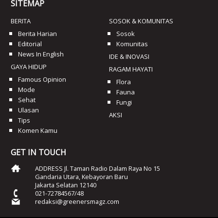
SITEMAP
BERITA
SOSOK & KOMUNITAS
Berita Harian
Sosok
Editorial
Komunitas
News In English
IDE & INOVASI
GAYA HIDUP
RAGAM HAYATI
Famous Opinion
Flora
Mode
Fauna
Sehat
Fungi
Ulasan
AKSI
Tips
Komen Kamu
GET IN TOUCH
ADDRESS Jl. Taman Radio Dalam Raya No 15
Gandaria Utara, Kebayoran Baru
Jakarta Selatan 12140
021-72784567/48
redaksi@greenersmagz.com