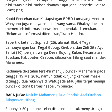
nihil. “Masih nihil, mohon doanya,” ujar John Kennedie, Selasa
(24/5) pagi.
Kabid Pencehan dan Kesiapsiagan BPBD Lumajang Hendro
Wahyono juga menyatakan hal yang sama. Pihaknya belum
memeroleh informasi bahwa kedua pendaki ditemukan.
“Belum ada informasi ditemukan,” kata Hendro.
Seperti diketahui, Supriadi (26), alamat Blok 4 Tegal
Lempuyangan Lor, Tegal Gubug, Cirebon, dan Zirli Gita Ayu
Safitri (16), pelajar, warga Desa Bojong Kulon, Kecamatan
Susukan, Kabupaten Cirebon, dilaporkan hilang saat mendaki
Mahameru.
Keduanya diketahui terakhir menuju puncak Mahameru pada
tanggal 19 Mei 2016, namun tidak kunjung kembali meski
ditunggu dua rekannya di Watugede atau jalur terjal menuju
puncak di zona berpasir sebelum puncak.
BACA JUGA:
Naik ke Mahameru, Dua Pendaki Asal Cirebon
Dilaporkan Hilang
Sebanyak 50 personel telah dikerahkan untuk menyisir tiga