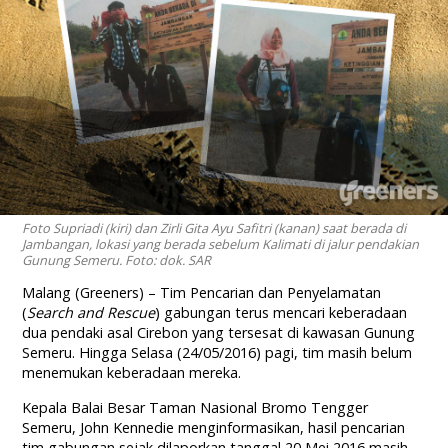
Foto Supriadi (kiri) dan Zirli Gita Ayu Safitri (kanan) saat berada di
Jambangan, lokasi yang berada sebelum Kalimati di jalur pendakian
Gunung Semeru. Foto: dok. SAR
Malang (Greeners) – Tim Pencarian dan Penyelamatan
(
Search and Rescue
) gabungan terus mencari keberadaan
dua pendaki asal Cirebon yang tersesat di kawasan Gunung
Semeru. Hingga Selasa (24/05/2016) pagi, tim masih belum
menemukan keberadaan mereka.
Kepala Balai Besar Taman Nasional Bromo Tengger
Semeru, John Kennedie menginformasikan, hasil pencarian
tim gabungan sejak dilaporkan tanggal 20 Mei 2016 masih