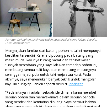
Furnitur dari pohon natal yang sudah tidak dipakai karya Fabien Capello.
Foto: inhabitat.com
Mengerjakan furnitur dari batang pohon natal ini mempunyai
kesulitan tersendiri. Karena dipotong pada batang yang
masih muda, kayunya kurang padat dan terlihat kasar.
“Banyak percobaan yang saya lakukan terhadap pohon ini,
membuang semua kulit kayu dan memotong-motongnya
sehingga mejadi pola untuk kaki meja atau kursi. Pada
akhirnya, saya menemukan banyak teknik untuk mengolah
kayu ini,” ungkap Fabien seperti dirilis di
Inhabitat
.
“Pada intinya ini adalah sebuah ide dimana kamu membeli
sebuah pohon dan merayakannya dalam sebuah periode
yang pendek dan kemudian dibuang. Saya berpikir bahwa
akan sangat menarik bila bisa kita gunakan kembali material