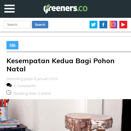
Search
Ide
Kesempatan Kedua Bagi Pohon
Natal
Diposting pada 4 Januari 2016
0 Comments
Reading time:
2
menit