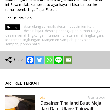
ini. Saya melakukan sesuatu agar kayu ini bisa kembali ke
rumah pembelinya,” ujar Fabien.
Penulis: NW/G15
daur ulang sampah
,
desain
,
desain furnitur
,
desain hijau
,
desain perlengkapan rumah tangga
,
desain ramah lingkungan
,
furnitur
,
furnitur ramah lingkungan
,
ide ramah lingkungan
,
Manjemen Sampah
,
pengolahan
sampah
,
pohon natal
ARTIKEL TERKAIT
Aksi
23 Jul 2026
Desainer Thailand Buat Meja
dari Daur Ulang Thinwall