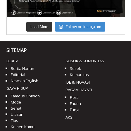
Follow on Instagram
Load More
SITEMAP
BERITA
SOSOK & KOMUNITAS
Berita Harian
Sosok
Editorial
Komunitas
News In English
IDE & INOVASI
GAYA HIDUP
RAGAM HAYATI
Famous Opinion
Flora
Mode
Fauna
Sehat
Fungi
Ulasan
AKSI
Tips
Komen Kamu