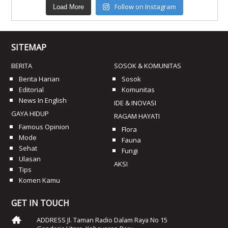
Follow on Instagram
Load More
SITEMAP
BERITA
SOSOK & KOMUNITAS
Berita Harian
Sosok
Editorial
Komunitas
News In English
IDE & INOVASI
GAYA HIDUP
RAGAM HAYATI
Famous Opinion
Flora
Mode
Fauna
Sehat
Fungi
Ulasan
AKSI
Tips
Komen Kamu
GET IN TOUCH
ADDRESS Jl. Taman Radio Dalam Raya No 15