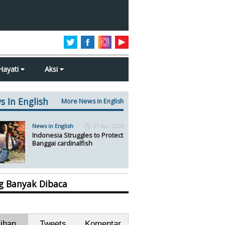
Hayati
Aksi
s In English
More News in English
News in English
21 Apr 2024
Indonesia Struggles to Protect
Banggai cardinalfish
ng Banyak Dibaca
lihan
Tweets
Komentar