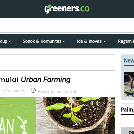
idup
Sosok & Komunitas
Ide & Inovasi
Ragam 
New
mulai
Urban Farming
0 Comments
Reading time:
4
menit
Pali
Pi