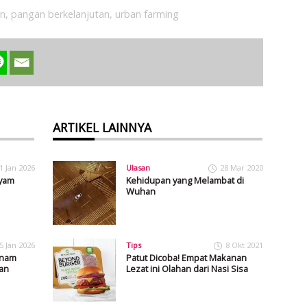
un
,
pangan berkelanjutan
,
urban farming
ARTIKEL LAINNYA
1 Jan 2026
Ulasan
28 Mar 2020
yam
Kehidupan yang Melambat di
Wuhan
5 Jan 2026
Tips
8 Okt 2021
anam
Patut Dicoba! Empat Makanan
an
Lezat ini Olahan dari Nasi Sisa