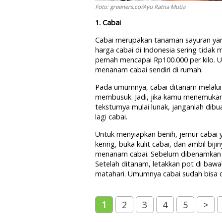
Foto: greeners.co/Ayu Ratna Mutia
1. Cabai
Cabai merupakan tanaman sayuran ya
harga cabai di Indonesia sering tidak
pernah mencapai Rp100.000 per kilo. Unt
menanam cabai sendiri di rumah.
Pada umumnya, cabai ditanam melalui bi
membusuk. Jadi, jika kamu menemukan
teksturnya mulai lunak, janganlah dibu
lagi cabai.
Untuk menyiapkan benih, jemur cabai 
kering, buka kulit cabai, dan ambil bij
menanam cabai. Sebelum dibenamkan di 
Setelah ditanam, letakkan pot di baw
matahari. Umumnya cabai sudah bisa d
1
2
3
4
5
>