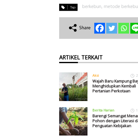
berkebun
,
metode berkeb
ARTIKEL TERKAIT
Aksi
2
Wajah Baru Kampung Ba
Menghidupkan Kembali
Pertanian Perkotaan
Berita Harian
1
Barengi Semangat Men
Pohon dengan Literasi d
Penguatan Kebijakan