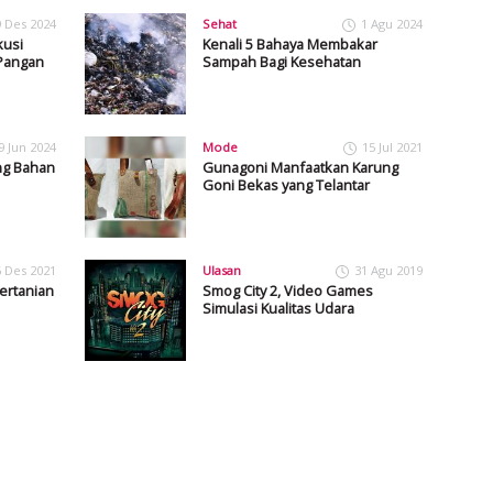
9 Des 2024
Sehat
1 Agu 2024
kusi
Kenali 5 Bahaya Membakar
Pangan
Sampah Bagi Kesehatan
9 Jun 2024
Mode
15 Jul 2021
ang Bahan
Gunagoni Manfaatkan Karung
Goni Bekas yang Telantar
6 Des 2021
Ulasan
31 Agu 2019
Pertanian
Smog City 2, Video Games
Simulasi Kualitas Udara