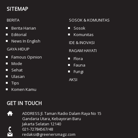
SITEMAP
BERITA
SOSOK & KOMUNITAS
Berita Harian
Sosok
Editorial
Komunitas
News In English
IDE & INOVASI
GAYA HIDUP
RAGAM HAYATI
Famous Opinion
Flora
Mode
Fauna
Sehat
Fungi
Ulasan
AKSI
Tips
Komen Kamu
GET IN TOUCH
ADDRESS Jl. Taman Radio Dalam Raya No 15
Gandaria Utara, Kebayoran Baru
Jakarta Selatan 12140
021-72784567/48
redaksi@greenersmagz.com