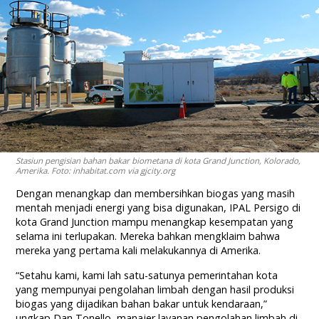
Stasiun pengisian bahan bakar biometana di kota Grand Junction, Kolorado,
Amerika. Foto: inhabitat.com via gjcity.org
Dengan menangkap dan membersihkan biogas yang masih
mentah menjadi energi yang bisa digunakan, IPAL Persigo di
kota Grand Junction mampu menangkap kesempatan yang
selama ini terlupakan. Mereka bahkan mengklaim bahwa
mereka yang pertama kali melakukannya di Amerika.
“Setahu kami, kami lah satu-satunya pemerintahan kota
yang mempunyai pengolahan limbah dengan hasil produksi
biogas yang dijadikan bahan bakar untuk kendaraan,”
ungkap Dan Tonello, manajer layanan pengolahan limbah di