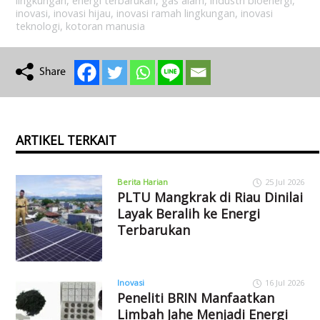
lingkungan
,
energi terbarukan
,
gas alam
,
industri bioenergi
,
inovasi
,
inovasi hijau
,
inovasi ramah lingkungan
,
inovasi
teknologi
,
kotoran manusia
ARTIKEL TERKAIT
Berita Harian
25 Jul 2026
PLTU Mangkrak di Riau Dinilai
Layak Beralih ke Energi
Terbarukan
Inovasi
16 Jul 2026
Peneliti BRIN Manfaatkan
Limbah Jahe Menjadi Energi