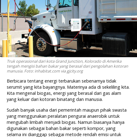
Truk operasional dari kota Grand Junction, Kolorado di Amerika
tengah mengisi bahan bakar yang berasal dari pengolahan kotoran
manusia. Foto: inhabitat.com via gjcity.org
Berbicara tentang energi terbarukan sebenarnya tidak
serumit yang kita bayangnya. Materinya ada di sekeliling kita.
Kita mengenal biogas, energi yang berasal dari gas alam
yang keluar dari kotoran binatang dan manusia.
Sudah banyak usaha dari pemerintah maupun pihak swasta
yang menggunakan peralatan pengurai anaerobik untuk
mengubah limbah menjadi biogas. Namun biasanya hanya
digunakan sebagai bahan bakar seperti kompor, yang
selama ini dianggap sebagai metode rendah emisi untuk