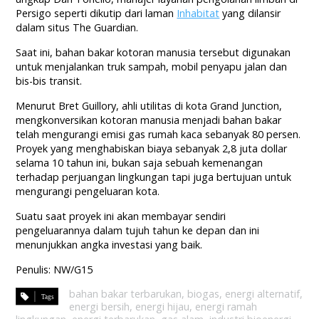
Persigo seperti dikutip dari laman
Inhabitat
yang dilansir
dalam situs The Guardian.
Saat ini, bahan bakar kotoran manusia tersebut digunakan
untuk menjalankan truk sampah, mobil penyapu jalan dan
bis-bis transit.
Menurut Bret Guillory, ahli utilitas di kota Grand Junction,
mengkonversikan kotoran manusia menjadi bahan bakar
telah mengurangi emisi gas rumah kaca sebanyak 80 persen.
Proyek yang menghabiskan biaya sebanyak 2,8 juta dollar
selama 10 tahun ini, bukan saja sebuah kemenangan
terhadap perjuangan lingkungan tapi juga bertujuan untuk
mengurangi pengeluaran kota.
Suatu saat proyek ini akan membayar sendiri
pengeluarannya dalam tujuh tahun ke depan dan ini
menunjukkan angka investasi yang baik.
Penulis: NW/G15
bahan bakar terbarukan
,
biogas
,
energi alternatif
,
energi bersih
,
energi hijau
,
energi ramah