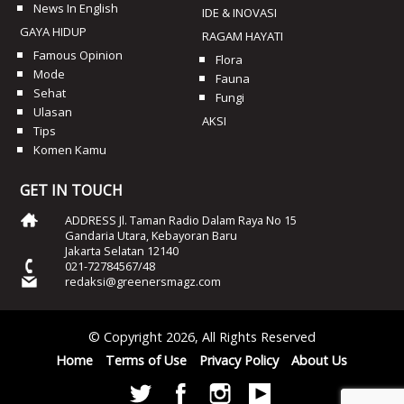
News In English
IDE & INOVASI
GAYA HIDUP
RAGAM HAYATI
Famous Opinion
Flora
Mode
Fauna
Sehat
Fungi
Ulasan
AKSI
Tips
Komen Kamu
GET IN TOUCH
ADDRESS Jl. Taman Radio Dalam Raya No 15
Gandaria Utara, Kebayoran Baru
Jakarta Selatan 12140
021-72784567/48
redaksi@greenersmagz.com
© Copyright 2026, All Rights Reserved
Home
Terms of Use
Privacy Policy
About Us