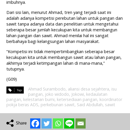
imbuhnya.
Dari sisi lain, menurut Ahmad, tren yang terjadi saat ini
adalah adanya kompetisi perebutan lahan untuk pangan dan
sawit tanpa adanya data dan penelitian untuk mengetahui
seberapa besar jumlah kecukupan kita untuk membangun
lahan pangan dan sawit. Ahmad menilai hal ini sangat
berbahaya bagi kelangsungan lahan masyarakat.
“Kompetisi ini tidak mempertimbangkan seberapa besar
kecukupan kita untuk membangun sawit atau lahan pangan,
akhirnya terjadi ketimpangan lahan di mana-mana,”
tutupnya.
(G09)
Ahmad Surambodo
,
aliansi desa sejahtera
,
isu
pangan
,
joko widodo
,
Jokowi
,
kedaulatan
pangan
,
kelestarian bumi
,
ketersediaan pangan
,
koordinator
pokja beras ADS
,
perkebunan sawit
,
Said Abdullah
,
sawit