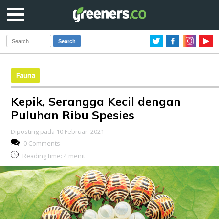
Search
Fauna
Kepik, Serangga Kecil dengan
Puluhan Ribu Spesies
Diposting pada 10 Februari 2021
0 Comments
Reading time:
4
menit