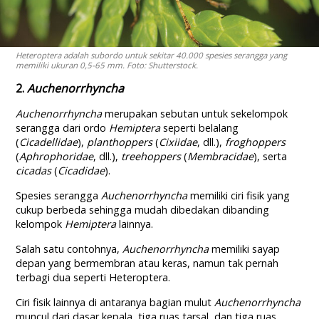
Heteroptera adalah subordo untuk sekitar 40.000 spesies serangga yang
memiliki ukuran 0,5-65 mm. Foto: Shutterstock.
2.
Auchenorrhyncha
Auchenorrhyncha
merupakan sebutan untuk sekelompok
serangga dari ordo
Hemiptera
seperti belalang
(
Cicadellidae
),
planthoppers
(
Cixiidae
, dll.),
froghoppers
(
Aphrophoridae
, dll.),
treehoppers
(
Membracidae
), serta
cicadas
(
Cicadidae
).
Spesies serangga
Auchenorrhyncha
memiliki ciri fisik yang
cukup berbeda sehingga mudah dibedakan dibanding
kelompok
Hemiptera
lainnya.
Salah satu contohnya,
Auchenorrhyncha
memiliki sayap
depan yang bermembran atau keras, namun tak pernah
terbagi dua seperti Heteroptera.
Ciri fisik lainnya di antaranya bagian mulut
Auchenorrhyncha
muncul dari dasar kepala, tiga ruas tarsal, dan tiga ruas