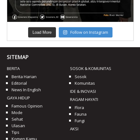
Follow on Instagram
Load More
SITEMAP
BERITA
SOSOK & KOMUNITAS
Berita Harian
Sosok
Editorial
Komunitas
News In English
IDE & INOVASI
GAYA HIDUP
RAGAM HAYATI
Famous Opinion
Flora
Mode
Fauna
Sehat
Fungi
Ulasan
AKSI
Tips
Komen Kamu