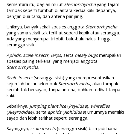
Sementara itu, bagian mulut
Sternorrhyncha
yang tajam
tampak seperti tumbuh di antara kedua kaki depannya,
dengan dua tarsi, dan antena panjang.
Uniknya, banyak sekali spesies anggota
Sternorrhyncha
yang sama sekali tak terlihat seperti kepik atau serangga.
Ada yang menyerupai trilobit, bulu-bulu halus, hingga
serangga sisik.
Aphids
,
scale insects
,
lerps
, serta
mealy bugs
merupakan
spesies paling terkenal yang menjadi anggota
Sternorrhyncha
.
Scale insects
(serangga sisik) yang merepresentasikan
sejumlah besar kelompok
Sternorrhyncha
, akan tampak
seolah tak bersayap, tanpa antena, bahkan terlihat tanpa
kaki.
Sebaliknya,
jumping plant lice
(
Psyllidae
),
whiteflies
(
Aleyrodidae
), serta
aphids
(
Aphididae
) umumnya memiliki
sayap dan lebih terlihat seperti serangga.
Sayangnya,
scale insects
(serangga sisik) bisa jadi hama