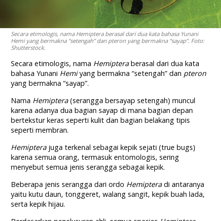
Secara etimologis, nama Hemiptera berasal dari dua kata bahasa Yunani
Hemi yang bermakna “setengah” dan pteron yang bermakna “sayap”. Foto:
Shutterstock.
Secara etimologis, nama
Hemiptera
berasal dari dua kata
bahasa Yunani
Hemi
yang bermakna “setengah” dan
pteron
yang bermakna “sayap”.
Nama
Hemiptera
(serangga bersayap setengah) muncul
karena adanya dua bagian sayap di mana bagian depan
bertekstur keras seperti kulit dan bagian belakang tipis
seperti membran.
Hemiptera
juga terkenal sebagai kepik sejati (true bugs)
karena semua orang, termasuk entomologis, sering
menyebut semua jenis serangga sebagai kepik.
Beberapa jenis serangga dari ordo
Hemiptera
di antaranya
yaitu kutu daun, tonggeret, walang sangit, kepik buah lada,
serta kepik hijau.