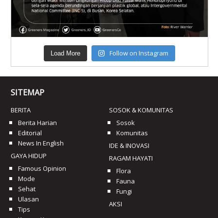
Follow on Instagram
Load More
SITEMAP
BERITA
SOSOK & KOMUNITAS
Berita Harian
Sosok
Editorial
Komunitas
News In English
IDE & INOVASI
GAYA HIDUP
RAGAM HAYATI
Famous Opinion
Flora
Mode
Fauna
Sehat
Fungi
Ulasan
AKSI
Tips