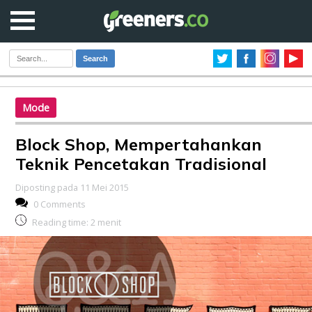
Search
Mode
Block Shop, Mempertahankan
Teknik Pencetakan Tradisional
Diposting pada 11 Mei 2015
0 Comments
Reading time:
2
menit