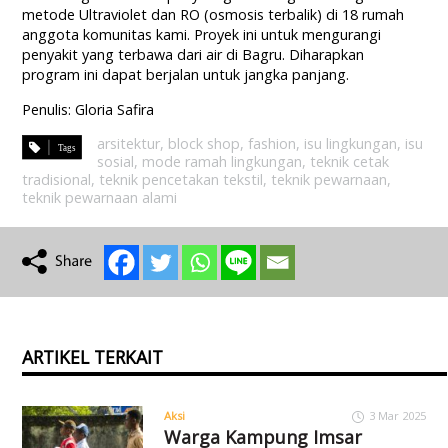
metode Ultraviolet dan RO (osmosis terbalik) di 18 rumah
anggota komunitas kami. Proyek ini untuk mengurangi
penyakit yang terbawa dari air di Bagru. Diharapkan
program ini dapat berjalan untuk jangka panjang.
Penulis: Gloria Safira
arsitektur
,
block shop
,
fashion
,
isu lingkungan
,
isu
sosial
,
mode ramah lingkungan
,
teknik cetak
tradisional
,
teknik pencetakan tekstil
,
teknik pewarnaan
,
teknik pewarnaan alami
ARTIKEL TERKAIT
Aksi
3 Mar 2025
Warga Kampung Imsar