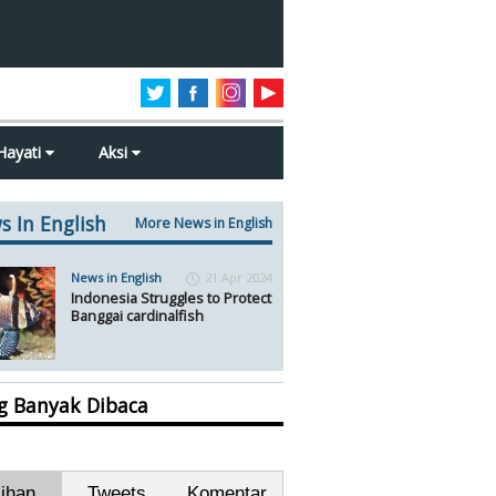
Hayati
Aksi
s In English
More News in English
News in English
21 Apr 2024
Indonesia Struggles to Protect
Banggai cardinalfish
ng Banyak Dibaca
lihan
Tweets
Komentar