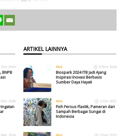
ARTIKEL LAINNYA
7 Des 2024
Aksi
9 Nov 2024
m, BNPB
Biospark 2024 ITB Jadi Ajang
asi
Inspirasi Inovasi Berbasis
Sumber Daya Hayati
9 Mei 2024
Aksi
2 Okt 2021
ringatan
Fish Fersus Flastik, Pameran dari
ar
Sampah Berbagai Sungai di
Indonesia
 Mar 2024
Aksi
5 Feb 2025