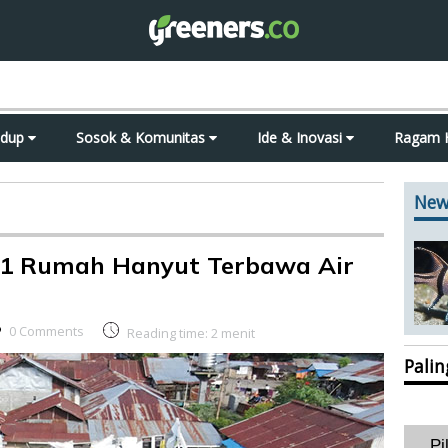
idup
Sosok & Komunitas
Ide & Inovasi
Ragam 
New
 41 Rumah Hanyut Terbawa Air
0 Comments
Reading time:
2
menit
Pali
Pi