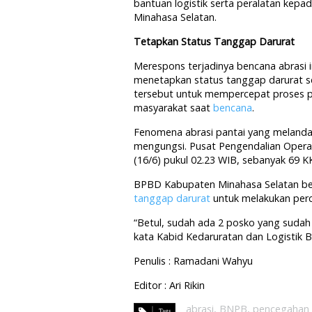
bantuan logistik serta peralatan kepa
Minahasa Selatan.
Tetapkan Status Tanggap Darurat
Merespons terjadinya bencana abrasi 
menetapkan status tanggap darurat sel
tersebut untuk mempercepat proses p
masyarakat saat
bencana
.
Fenomena abrasi pantai yang meland
mengungsi. Pusat Pengendalian Oper
(16/6) pukul 02.23 WIB, sebanyak 69 K
BPBD Kabupaten Minahasa Selatan be
tanggap darurat
untuk melakukan per
“Betul, sudah ada 2 posko yang suda
kata Kabid Kedaruratan dan Logistik 
Penulis : Ramadani Wahyu
Editor : Ari Rikin
abrasi
,
BNPB
,
pencegahan 