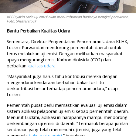
KPBB yakin razia uji emisi akan menumbuhkan hadirnya bengkel perawatan.
Foto: Shutterstock
Bantu Perbaikan Kualitas Udara
Sementara, Direktur Pengendalian Pencemaran Udara KLHK,
Luckmi Purwandari mendorong pemerintah daerah untuk
terus melakukan uji emisi. Dengan melibatkan masyarakat
upaya mengurangi emisi Karbon dioksida (CO2) dan
perbaikan
kualitas udara
.
“Masyarakat juga harus tahu kontribusi mereka dengan
mengendarai kendaraan berbahan bakar fosil itu
berkontribusi besar terhadap pencemaran udara,” ucap
Luckmi.
Pemerintah pusat perlu memastikan evaluasi uji emisi dalam
sistem aplikasi pelaporan uji emisi setiap pemerintah daerah.
Menurut Luckmi, aplikasi ini harapannya mampu mendorong
perkembangan uji emisi di daerah. “Termasuk berapa jumlah
kendaraan yang telah memenuhi uji emisi, juga yang telah
memenuhi
baku mutu emisi
,” imbuhnya.