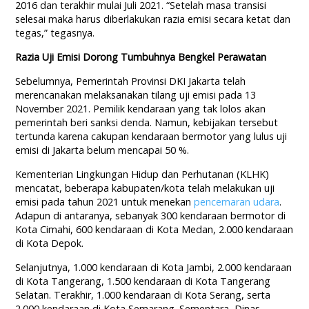
2016 dan terakhir mulai Juli 2021. “Setelah masa transisi
selesai maka harus diberlakukan razia emisi secara ketat dan
tegas,” tegasnya.
Razia Uji Emisi Dorong Tumbuhnya Bengkel Perawatan
Sebelumnya, Pemerintah Provinsi DKI Jakarta telah
merencanakan melaksanakan tilang uji emisi pada 13
November 2021. Pemilik kendaraan yang tak lolos akan
pemerintah beri sanksi denda. Namun, kebijakan tersebut
tertunda karena cakupan kendaraan bermotor yang lulus uji
emisi di Jakarta belum mencapai 50 %.
Kementerian Lingkungan Hidup dan Perhutanan (KLHK)
mencatat, beberapa kabupaten/kota telah melakukan uji
emisi pada tahun 2021 untuk menekan
pencemaran udara
.
Adapun di antaranya, sebanyak 300 kendaraan bermotor di
Kota Cimahi, 600 kendaraan di Kota Medan, 2.000 kendaraan
di Kota Depok.
Selanjutnya, 1.000 kendaraan di Kota Jambi, 2.000 kendaraan
di Kota Tangerang, 1.500 kendaraan di Kota Tangerang
Selatan. Terakhir, 1.000 kendaraan di Kota Serang, serta
2.000 kendaraan di Kota Semarang. Sementara, Dinas