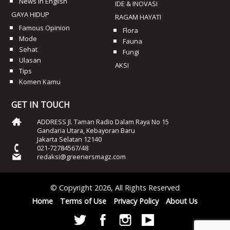
News In English
IDE & INOVASI
GAYA HIDUP
RAGAM HAYATI
Famous Opinion
Flora
Mode
Fauna
Sehat
Fungi
Ulasan
AKSI
Tips
Komen Kamu
GET IN TOUCH
ADDRESS Jl. Taman Radio Dalam Raya No 15
Gandaria Utara, Kebayoran Baru
Jakarta Selatan 12140
021-72784567/48
redaksi@greenersmagz.com
© Copyright 2026, All Rights Reserved
Home
Terms of Use
Privacy Policy
About Us