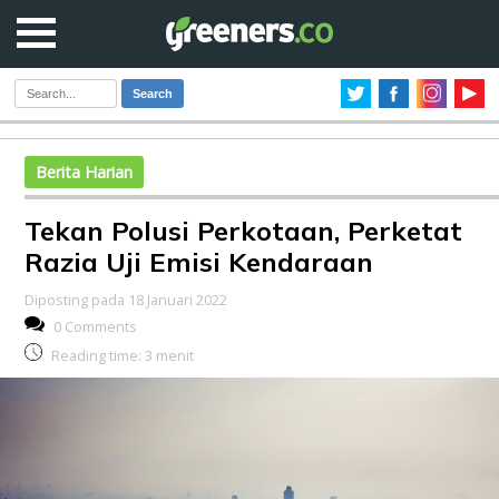
Search
Berita Harian
Tekan Polusi Perkotaan, Perketat
Razia Uji Emisi Kendaraan
Diposting pada 18 Januari 2022
0 Comments
Reading time:
3
menit