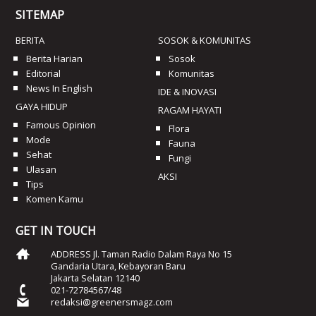
SITEMAP
BERITA
SOSOK & KOMUNITAS
Berita Harian
Sosok
Editorial
Komunitas
News In English
IDE & INOVASI
GAYA HIDUP
RAGAM HAYATI
Famous Opinion
Flora
Mode
Fauna
Sehat
Fungi
Ulasan
AKSI
Tips
Komen Kamu
GET IN TOUCH
ADDRESS Jl. Taman Radio Dalam Raya No 15
Gandaria Utara, Kebayoran Baru
Jakarta Selatan 12140
021-72784567/48
redaksi@greenersmagz.com