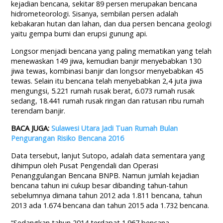
kejadian bencana, sekitar 89 persen merupakan bencana
hidrometeorologi. Sisanya, sembilan persen adalah
kebakaran hutan dan lahan, dan dua persen bencana geologi
yaitu gempa bumi dan erupsi gunung api.
Longsor menjadi bencana yang paling mematikan yang telah
menewaskan 149 jiwa, kemudian banjir menyebabkan 130
jiwa tewas, kombinasi banjir dan longsor menyebabkan 45
tewas. Selain itu bencana telah menyebabkan 2,4 juta jiwa
mengungsi, 5.221 rumah rusak berat, 6.073 rumah rusak
sedang, 18.441 rumah rusak ringan dan ratusan ribu rumah
terendam banjir.
BACA JUGA:
Sulawesi Utara Jadi Tuan Rumah Bulan
Pengurangan Risiko Bencana 2016
Data tersebut, lanjut Sutopo, adalah data sementara yang
dihimpun oleh Pusat Pengendali dan Operasi
Penanggulangan Bencana BNPB. Namun jumlah kejadian
bencana tahun ini cukup besar dibanding tahun-tahun
sebelumnya dimana tahun 2012 ada 1.811 bencana, tahun
2013 ada 1.674 bencana dan tahun 2015 ada 1.732 bencana.
“Sedangkan tahun 2014 terdapat 1.967 bencana.