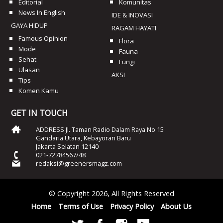
Editorial
Komunitas
News In English
IDE & INOVASI
GAYA HIDUP
RAGAM HAYATI
Famous Opinion
Flora
Mode
Fauna
Sehat
Fungi
Ulasan
AKSI
Tips
Komen Kamu
GET IN TOUCH
ADDRESS Jl. Taman Radio Dalam Raya No 15
Gandaria Utara, Kebayoran Baru
Jakarta Selatan 12140
021-72784567/48
redaksi@greenersmagz.com
© Copyright 2026, All Rights Reserved
Home
Terms of Use
Privacy Policy
About Us