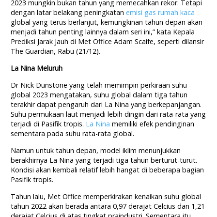
2023 mungkin bukan tahun yang memecahkan rekor. Tetapi
dengan latar belakang peningkatan
emisi gas rumah kaca
global yang terus berlanjut, kemungkinan tahun depan akan
menjadi tahun penting lainnya dalam seri ini,” kata Kepala
Prediksi Jarak Jauh di Met Office Adam Scaife, seperti dilansir
The Guardian, Rabu (21/12).
La Nina Meluruh
Dr Nick Dunstone yang telah memimpin perkiraan suhu
global 2023 mengatakan, suhu global dalam tiga tahun
terakhir dapat pengaruh dari La Nina yang berkepanjangan.
Suhu permukaan laut menjadi lebih dingin dari rata-rata yang
terjadi di Pasifik tropis.
La Nina
memiliki efek pendinginan
sementara pada suhu rata-rata global.
Namun untuk tahun depan, model iklim menunjukkan
berakhirnya La Nina yang terjadi tiga tahun berturut-turut.
Kondisi akan kembali relatif lebih hangat di beberapa bagian
Pasifik tropis.
Tahun lalu, Met Office memperkirakan kenaikan suhu global
tahun 2022 akan berada antara 0,97 derajat Celcius dan 1,21
derajat Celcius di atas tingkat praindustri. Sementara itu