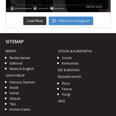
Follow on Instagram
Load More
SITEMAP
BERITA
SOSOK & KOMUNITAS
Berita Harian
Sosok
Editorial
Komunitas
News In English
IDE & INOVASI
GAYA HIDUP
RAGAM HAYATI
Famous Opinion
Flora
Mode
Fauna
Sehat
Fungi
Ulasan
AKSI
Tips
Komen Kamu