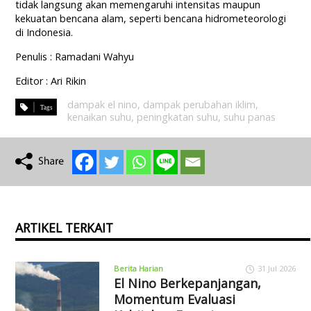
tidak langsung akan memengaruhi intensitas maupun
kekuatan bencana alam, seperti bencana hidrometeorologi
di Indonesia.
Penulis : Ramadani Wahyu
Editor : Ari Rikin
dampak el nino
,
dampak perubahan iklim
,
kenaikan suhu
,
peningkatan suhu
,
suhu panas
ARTIKEL TERKAIT
Berita Harian
31 Jul 2026
El Nino Berkepanjangan,
Momentum Evaluasi