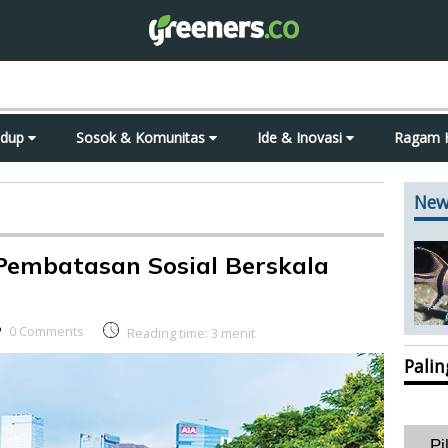
idup
Sosok & Komunitas
Ide & Inovasi
Ragam 
New
Pembatasan Sosial Berskala
0 Comments
Reading time:
3
menit
Pali
Pi