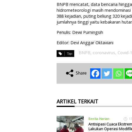
BNPB mencatat, data bencana hingga 1
hidrometeorologi masih mendominasi k
388 kejadian, puting beliung 320 kejad
jumlahnya tinggi yaitu kebakaran huta
Penulis: Dewi Purningsih
Editor: Devi Anggar Oktaviani
BNPB
,
coronavirus
,
Covid-
ARTIKEL TERKAIT
Berita Harian
1
Antisipasi Cuaca Ekstre
Lakukan Operasi Modifik