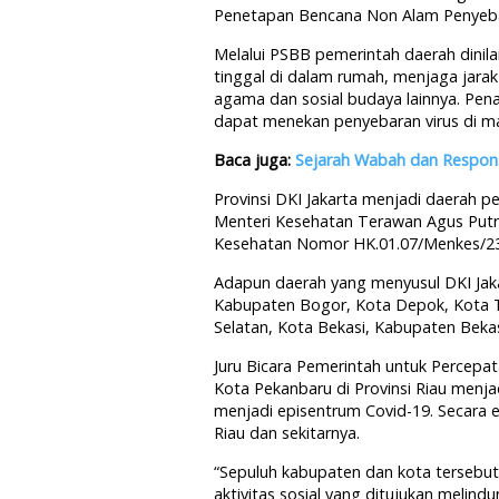
Penetapan Bencana Non Alam Penyebar
Melalui PSBB pemerintah daerah dini
tinggal di dalam rumah, menjaga jara
agama dan sosial budaya lainnya. Pen
dapat menekan penyebaran virus di ma
Baca juga:
Sejarah Wabah dan Respon
Provinsi DKI Jakarta menjadi daerah 
Menteri Kesehatan Terawan Agus Putra
Kesehatan Nomor HK.01.07/Menkes/23
Adapun daerah yang menyusul DKI Jak
Kabupaten Bogor, Kota Depok, Kota 
Selatan, Kota Bekasi, Kabupaten Beka
Juru Bicara Pemerintah untuk Percep
Kota Pekanbaru di Provinsi Riau menj
menjadi episentrum Covid-19. Secara ep
Riau dan sekitarnya.
“Sepuluh kabupaten dan kota tersebu
aktivitas sosial yang ditujukan melin