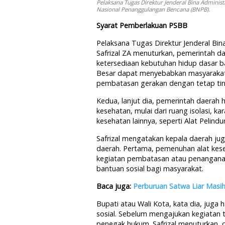
Pelaksana Tugas Direktur Jenderal Bina Administ
Nasional Penanggulangan Bencana (BNPB).
Syarat Pemberlakuan PSBB
Pelaksana Tugas Direktur Jenderal Bi
Safrizal ZA menuturkan, pemerintah d
ketersediaan kebutuhan hidup dasar b
Besar dapat menyebabkan masyarakat 
pembatasan gerakan dengan tetap tin
Kedua, lanjut dia, pemerintah daerah
kesehatan, mulai dari ruang isolasi, ka
kesehatan lainnya, seperti Alat Pelind
Safrizal mengatakan kepala daerah jug
daerah. Pertama, pemenuhan alat kes
kegiatan pembatasan atau penanganan
bantuan sosial bagi masyarakat.
Baca juga:
Perburuan Satwa Liar Masi
Bupati atau Wali Kota, kata dia, juga
sosial. Sebelum mengajukan kegiatan 
penegak hukum. Safrizal menuturkan, o