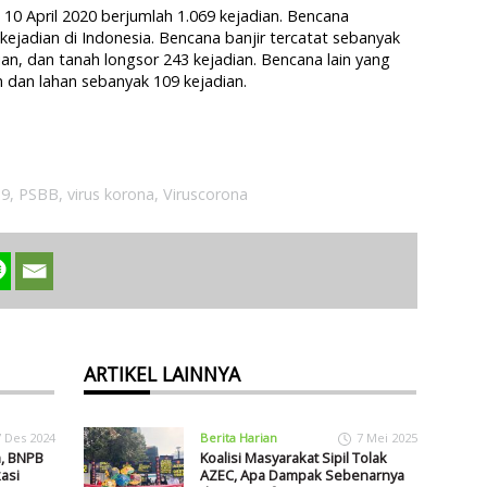
0 April 2020 berjumlah 1.069 kejadian. Bencana
ejadian di Indonesia. Bencana banjir tercatat sebanyak
ian, dan tanah longsor 243 kejadian. Bencana lain yang
n dan lahan sebanyak 109 kejadian.
19
,
PSBB
,
virus korona
,
Viruscorona
ARTIKEL LAINNYA
7 Des 2024
Berita Harian
7 Mei 2025
m, BNPB
Koalisi Masyarakat Sipil Tolak
asi
AZEC, Apa Dampak Sebenarnya