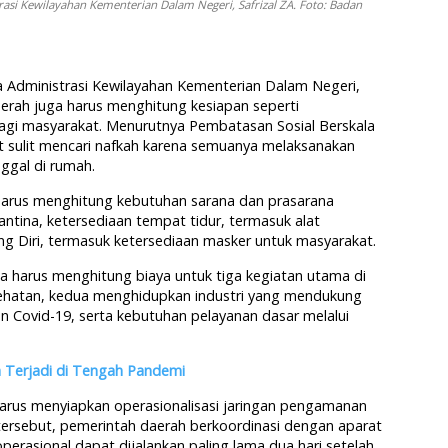
rasi Kewilayahan Kementerian Dalam Negeri, Safrizal ZA. Foto: Badan
na Administrasi Kewilayahan Kementerian Dalam Negeri,
aerah juga harus menghitung kesiapan seperti
agi masyarakat. Menurutnya Pembatasan Sosial Berskala
sulit mencari nafkah karena semuanya melaksanakan
ggal di rumah.
 harus menghitung kebutuhan sarana dan prasarana
rantina, ketersediaan tempat tidur, termasuk alat
ung Diri, termasuk ketersediaan masker untuk masyarakat.
a harus menghitung biaya untuk tiga kegiatan utama di
ehatan, kedua menghidupkan industri yang mendukung
 Covid-19, serta kebutuhan pelayanan dasar melalui
h Terjadi di Tengah Pandemi
 harus menyiapkan operasionalisasi jaringan pengamanan
tersebut, pemerintah daerah berkoordinasi dengan aparat
perasional dapat dijalankan paling lama dua hari setelah