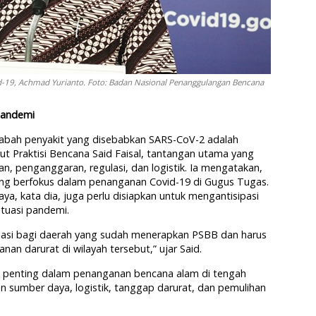
d-19, Achmad Yurianto. Foto: Badan Nasional Penanggulangan Bencana
Pandemi
abah penyakit yang disebabkan SARS-CoV-2 adalah
 Praktisi Bencana Said Faisal, tantangan utama yang
an, penganggaran, regulasi, dan logistik. Ia mengatakan,
ing berfokus dalam penanganan Covid-19 di Gugus Tugas.
, kata dia, juga perlu disiapkan untuk mengantisipasi
tuasi pandemi.
ipasi bagi daerah yang sudah menerapkan PSBB dan harus
an darurat di wilayah tersebut,” ujar Said.
ci penting dalam penanganan bencana alam di tengah
 sumber daya, logistik, tanggap darurat, dan pemulihan