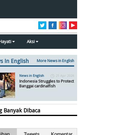
Hayati
Aksi
s In English
More News in English
News in English
21 Apr 2024
Indonesia Struggles to Protect
Banggai cardinalfish
ng Banyak Dibaca
lihan
Tweets
Komentar