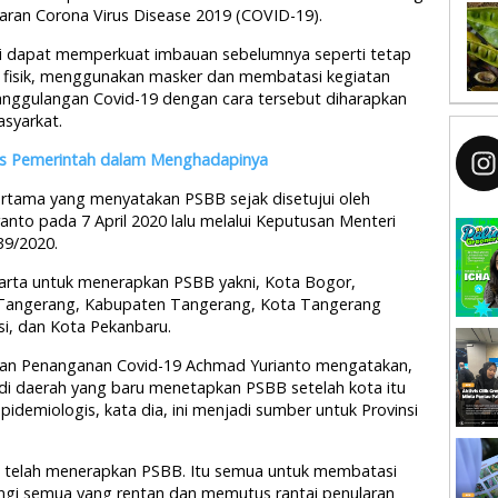
an Corona Virus Disease 2019 (COVID-19).
lai dapat memperkuat imbauan sebelumnya seperti tetap
k fisik, menggunakan masker dan membatasi kegiatan
anggulangan Covid-19 dengan cara tersebut diharapkan
syarkat.
s Pemerintah dalam Menghadapinya
pertama yang menyatakan PSBB sejak disetujui oleh
nto pada 7 April 2020 lalu melalui Keputusan Menteri
9/2020.
arta untuk menerapkan PSBB yakni, Kota Bogor,
Tangerang, Kabupaten Tangerang, Kota Tangerang
si, dan Kota Pekanbaru.
atan Penanganan Covid-19 Achmad Yurianto mengatakan,
adi daerah yang baru menetapkan PSBB setelah kota itu
idemiologis, kata dia, ini menjadi sumber untuk Provinsi
t telah menerapkan PSBB. Itu semua untuk membatasi
dungi semua yang rentan dan memutus rantai penularan