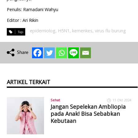
Penulis: Ramadani Wahyu
Editor : Ari Rikin
epidemiolog
,
H5N1
,
kemenkes
,
virus flu burung
ARTIKEL TERKAIT
Sehat
11 Okt 2024
Jangan Sepelekan Ambliopia
pada Anak! Bisa Sebabkan
Kebutaan