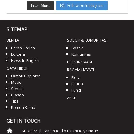
Follow on Instagram
Load More
SITEMAP
BERITA
SOSOK & KOMUNITAS
Berita Harian
Sosok
Editorial
Komunitas
News In English
IDE & INOVASI
GAYA HIDUP
RAGAM HAYATI
Famous Opinion
Flora
Mode
Fauna
Sehat
Fungi
Ulasan
AKSI
Tips
Komen Kamu
GET IN TOUCH
ADDRESS Jl. Taman Radio Dalam Raya No 15