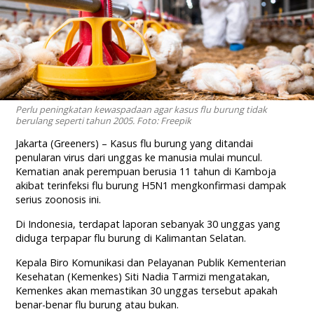
Perlu peningkatan kewaspadaan agar kasus flu burung tidak
berulang seperti tahun 2005. Foto: Freepik
Jakarta (Greeners) – Kasus flu burung yang ditandai
penularan virus dari unggas ke manusia mulai muncul.
Kematian anak perempuan berusia 11 tahun di Kamboja
akibat terinfeksi flu burung H5N1 mengkonfirmasi dampak
serius zoonosis ini.
Di Indonesia, terdapat laporan sebanyak 30 unggas yang
diduga terpapar flu burung di Kalimantan Selatan.
Kepala Biro Komunikasi dan Pelayanan Publik Kementerian
Kesehatan (Kemenkes) Siti Nadia Tarmizi mengatakan,
Kemenkes akan memastikan 30 unggas tersebut apakah
benar-benar flu burung atau bukan.