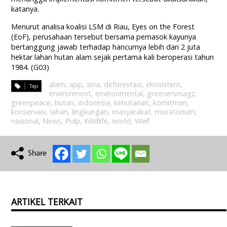
katanya.
Menurut analisa koalisi LSM di Riau, Eyes on the Forest
(EoF), perusahaan tersebut bersama pemasok kayunya
bertanggung jawab terhadap hancurnya lebih dari 2 juta
hektar lahan hutan alam sejak pertama kali beroperasi tahun
1984. (G03)
alam
,
app
,
asia
,
deforestasi
,
ekosistem
,
environment
,
environmental
,
greenersmagz
,
greenpeace
,
hutan
,
indonesia
,
kehutanan
,
komitmen
,
konservasi
,
lahan
,
lingkungan
,
masyarakat
,
moratorium
,
nasional
,
News
,
Pulp
,
Wildlife
,
world
,
Wwf
ARTIKEL TERKAIT