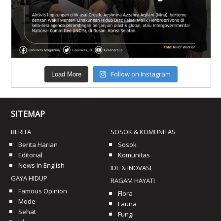
Follow on Instagram
Load More
SITEMAP
BERITA
SOSOK & KOMUNITAS
Berita Harian
Sosok
Editorial
Komunitas
News In English
IDE & INOVASI
GAYA HIDUP
RAGAM HAYATI
Famous Opinion
Flora
Mode
Fauna
Sehat
Fungi