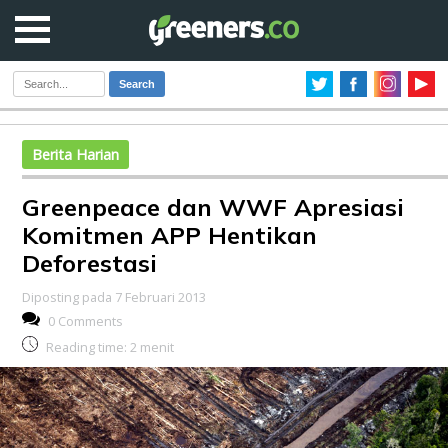
Search
Berita Harian
Greenpeace dan WWF Apresiasi
Komitmen APP Hentikan
Deforestasi
Diposting pada 7 Februari 2013
0 Comments
Reading time:
2
menit