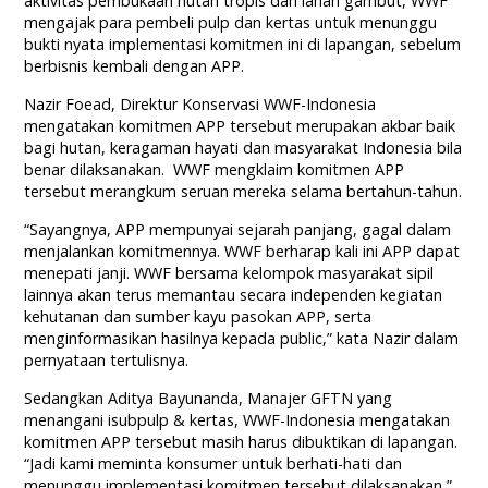
aktivitas pembukaan hutan tropis dan lahan gambut, WWF
mengajak para pembeli pulp dan kertas untuk menunggu
bukti nyata implementasi komitmen ini di lapangan, sebelum
berbisnis kembali dengan APP.
Nazir Foead, Direktur Konservasi WWF-Indonesia
mengatakan komitmen APP tersebut merupakan akbar baik
bagi hutan, keragaman hayati dan masyarakat Indonesia bila
benar dilaksanakan. WWF mengklaim komitmen APP
tersebut merangkum seruan mereka selama bertahun-tahun.
“Sayangnya, APP mempunyai sejarah panjang, gagal dalam
menjalankan komitmennya. WWF berharap kali ini APP dapat
menepati janji. WWF bersama kelompok masyarakat sipil
lainnya akan terus memantau secara independen kegiatan
kehutanan dan sumber kayu pasokan APP, serta
menginformasikan hasilnya kepada public,” kata Nazir dalam
pernyataan tertulisnya.
Sedangkan Aditya Bayunanda, Manajer GFTN yang
menangani isubpulp & kertas, WWF-Indonesia mengatakan
komitmen APP tersebut masih harus dibuktikan di lapangan.
“Jadi kami meminta konsumer untuk berhati-hati dan
menunggu implementasi komitmen tersebut dilaksanakan,”