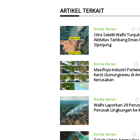
ARTIKEL TERKAIT
Berita Harian
2
Citra Satelit Walhi Tunju
Aktivitas Tambang Emas Il
Sijunjung
Berita Harian
Masifnya Industri Pariwis
Karst Gunungsewu di A
Kerusakan
Berita Harian
Walhi Laporkan 29 Peru
Perusak Lingkungan ke 
Berita Harian
1
Tokoh Lintas Agama Des