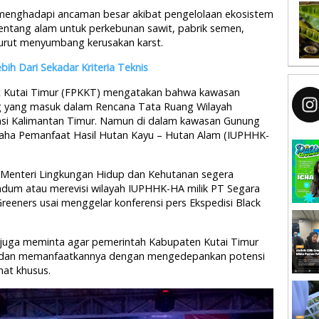
 menghadapi ancaman besar akibat pengelolaan ekosistem
 bentang alam untuk perkebunan sawit, pabrik semen,
turut menyumbang kerusakan karst.
bih Dari Sekadar Kriteria Teknis
st Kutai Timur (FPKKT) mengatakan bahwa kawasan
g yang masuk dalam Rencana Tata Ruang Wilayah
nsi Kalimantan Timur. Namun di dalam kawasan Gunung
 Usaha Pemanfaat Hasil Hutan Kayu – Hutan Alam (IUPHHK-
 Menteri Lingkungan Hidup dan Kehutanan segera
um atau merevisi wilayah IUPHHK-HA milik PT Segara
eeners usai menggelar konferensi pers Ekspedisi Black
juga meminta agar pemerintah Kabupaten Kutai Timur
g dan memanfaatkannya dengan mengedepankan potensi
nat khusus.