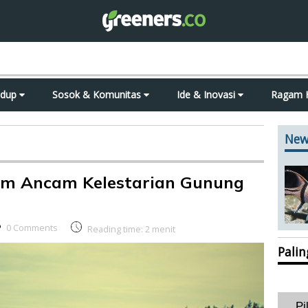
idup
Sosok & Komunitas
Ide & Inovasi
Ragam 
New
am Ancam Kelestarian Gunung
0 Comments
Reading time:
2
menit
Pali
Pi