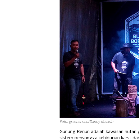
Foto: greeners.co/Danny Kosasih
Gunung Beriun adalah kawasan hutan 
sistem penyangga kehidupan karst dan