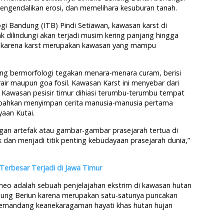
mengendalikan erosi, dan memelihara kesuburan tanah.
logi Bandung (ITB) Pindi Setiawan, kawasan karst di
ak dilindungi akan terjadi musim kering panjang hingga
 karena karst merupakan kawasan yang mampu
ng bermorfologi tegakan menara-menara curam, berisi
rair maupun goa fosil. Kawasan Karst ini menyebar dari
. Kawasan pesisir timur dihiasi terumbu-terumbu tempat
i bahkan menyimpan cerita manusia-manusia pertama
yaan Kutai.
ngan artefak atau gambar-gambar prasejarah tertua di
dan menjadi titik penting kebudayaan prasejarah dunia,”
Terbesar Terjadi di Jawa Timur
rneo adalah sebuah penjelajahan ekstrim di kawasan hutan
Gunung Beriun karena merupakan satu-satunya puncakan
memandang keanekaragaman hayati khas hutan hujan