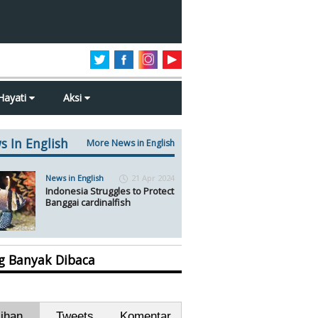
Hayati
Aksi
s In English
More News in English
News in English
21 Apr 2024
Indonesia Struggles to Protect
Banggai cardinalfish
ng Banyak Dibaca
lihan
Tweets
Komentar