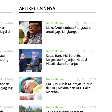
ARTIKEL LAINNYA
1 Mei 2026
Berita Harian
15 Des 2020
kkan
Ma’ruf Amin Imbau Pengusaha
egal di
untuk Jaga Lingkungan
7 Jan 2026
Berita Harian
13 Feb 2026
ata,
Ketua Baru INC Terpilih,
mbang
Negosiasi Perjanjian Global
Plastik akan Berlanjut
4 Jul 2025
Berita Harian
22 Jun 2022
sahaan
Jika Suhu Naik 4 Derajat Celcius
Kejagung
di 2100, Malaria dan DBD Bakal
Merebak
7 Jun 2025
Berita Harian
9 Agu 2022
ak
Teknologi Atasi Ancaman