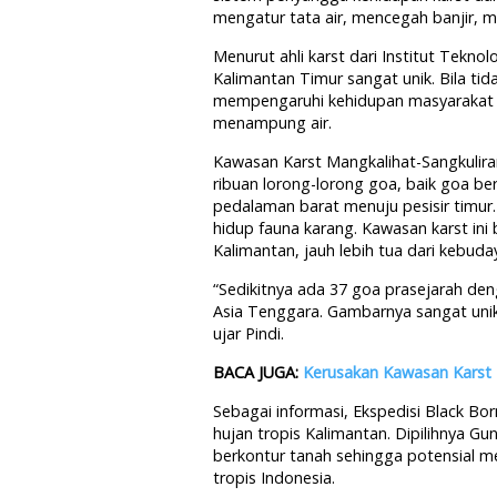
mengatur tata air, mencegah banjir, 
Menurut ahli karst dari Institut Tekno
Kalimantan Timur sangat unik. Bila tid
mempengaruhi kehidupan masyarakat
menampung air.
Kawasan Karst Mangkalihat-Sangkulira
ribuan lorong-lorong goa, baik goa be
pedalaman barat menuju pesisir timur
hidup fauna karang. Kawasan karst in
Kalimantan, jauh lebih tua dari kebuda
“Sedikitnya ada 37 goa prasejarah de
Asia Tenggara. Gambarnya sangat unik 
ujar Pindi.
BACA JUGA:
Kerusakan Kawasan Karst 
Sebagai informasi, Ekspedisi Black Bo
hujan tropis Kalimantan. Dipilihnya 
berkontur tanah sehingga potensial 
tropis Indonesia.