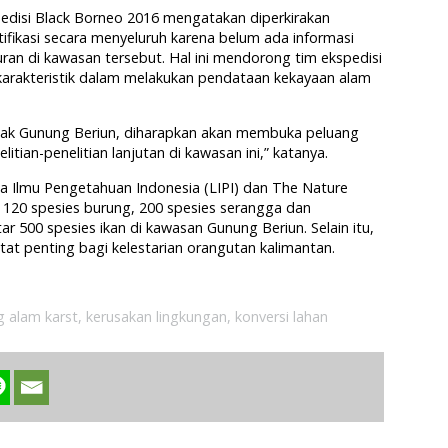
pedisi Black Borneo 2016 mengatakan diperkirakan
ifikasi secara menyeluruh karena belum ada informasi
ran di kawasan tersebut. Hal ini mendorong tim ekspedisi
karakteristik dalam melakukan pendataan kekayaan alam
cak Gunung Beriun, diharapkan akan membuka peluang
ian-penelitian lanjutan di kawasan ini,” katanya.
ga Ilmu Pengetahuan Indonesia (LIPI) dan The Nature
120 spesies burung, 200 spesies serangga dan
ar 500 spesies ikan di kawasan Gunung Beriun. Selain itu,
tat penting bagi kelestarian orangutan kalimantan.
 alam karst
,
kerusakan lingkungan
,
konversi lahan