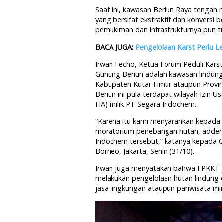
Saat ini, kawasan Beriun Raya tengah
yang bersifat ekstraktif dan konversi
pemukiman dan infrastrukturnya pun 
BACA JUGA:
Pengelolaan Karst Perlu Le
Irwan Fecho, Ketua Forum Peduli Kar
Gunung Beriun adalah kawasan lindun
Kabupaten Kutai Timur ataupun Provi
Beriun ini pula terdapat wilayah Izin
HA) milik PT Segara Indochem.
“Karena itu kami menyarankan kepada
moratorium penebangan hutan, addend
Indochem tersebut,” katanya kepada Gr
Borneo, Jakarta, Senin (31/10).
Irwan juga menyatakan bahwa FPKKT 
melakukan pengelolaan hutan lindun
jasa lingkungan ataupun pariwisata mi